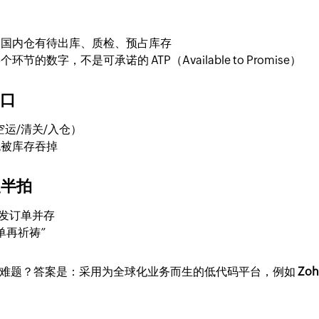
，国内仓有待出库、质检、预占库存
数字，不是可承诺的 ATP（Available to Promise）
窗口
运/清关/入仓）
流被库存吞掉
慢半拍
线下批发订单并存
单再祈祷”
一难题？答案是：采用为全球化业务而生的低代码平台，例如
Zo