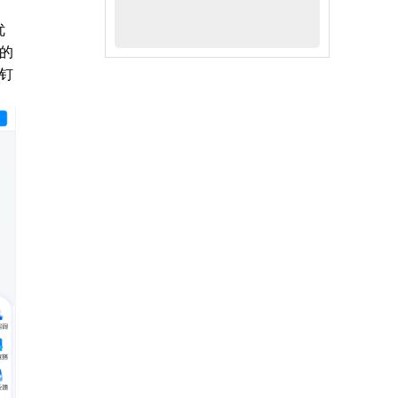
优
的
钉