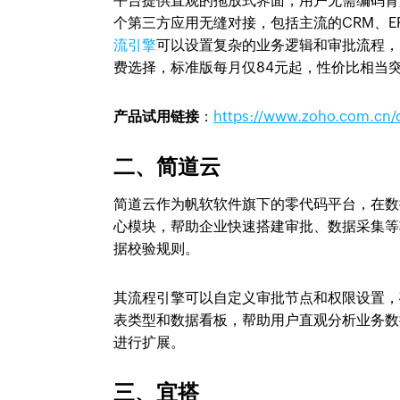
平台提供直观的拖放式界面，用户无需编码背
个第三方应用无缝对接，包括主流的CRM、ERP
流引擎
可以设置复杂的业务逻辑和审批流程，
费选择，标准版每月仅84元起，性价比相当
产品试用链接
：
https://www.zoho.com.cn/c
二、简道云
简道云作为帆软软件旗下的零代码平台，在数
心模块，帮助企业快速搭建审批、数据采集等
据校验规则。
其流程引擎可以自定义审批节点和权限设置，
表类型和数据看板，帮助用户直观分析业务数
进行扩展。
三、宜搭