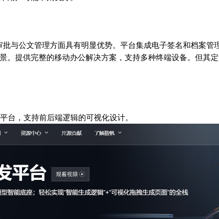
审批与公文管理方面具有明显优势。平台集成电子签名和档案管
景。提供完整的移动办公解决方案，支持多种终端设备。但其定
开发平台，支持前后端逻辑的可视化设计。