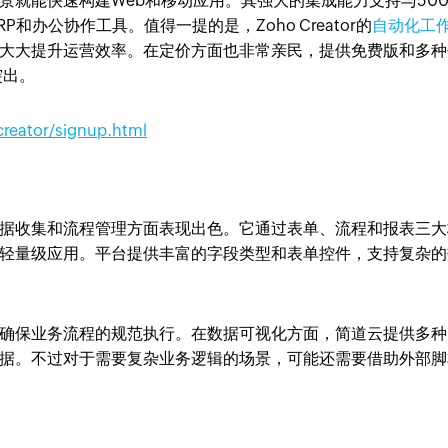
景就能快速构建Web和移动应用。其强大的集成能力支持与50
和办公协作工具。值得一提的是，Zoho Creator的
自动化工
大大提升运营效率。在定价方面也非常亲民，提供免费版和多种
突出。
reator/signup.html
据收集和流程管理方面表现出色。它通过表单、流程和报表三大
轻量级应用。平台提供丰富的字段类型和表单控件，支持复杂的
确保业务流程的规范执行。在数据可视化方面，简道云提供多种
据。不过对于需要复杂业务逻辑的场景，可能还需要借助外部脚