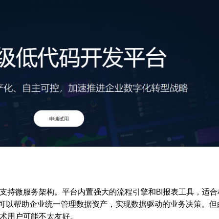
支持微服务架构。平台内置强大的流程引擎和BI报表工具，适合
力可以帮助企业统一管理数据资产，实现数据驱动的业务决策。但
术用户可能不太友好。