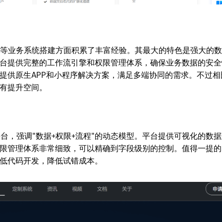
RP等业务系统搭建方面积累了丰富经验。其最大的特色是强大的
台提供完整的工作流引擎和权限管理体系，确保业务数据的安全
提供原生APP和小程序解决方案，满足多端协同的需求。不过相
有提升空间。
码平台，强调"数据+权限+流程"的动态模型。平台提供可视化的数
限管理体系非常细致，可以精确到字段级别的控制。值得一提的
低代码开发，降低试错成本。