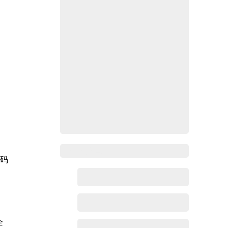
Zoho 热点
代码
企