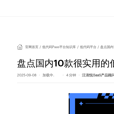
官网首页
/
低代码Paas平台知识库
/
低代码平台
/
盘点国内
盘点国内10款很实用的
2025-09-08
570 阅读量
4 分钟
汪清悦|SaaS产品顾