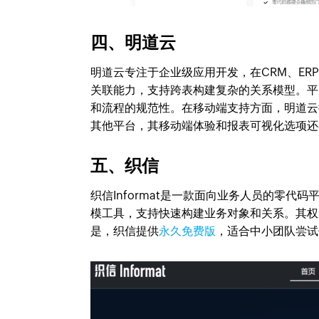
四、明道云
明道云专注于企业级应用开发，在CRM、E
关联能力，支持跨表构建复杂的关系模型。平
和流程的规范性。在移动端支持方面，明道云
其他平台，其移动端体验和报表可视化选项还
五、织信
织信Informat是一款面向业务人员的零代
模工具，支持快速构建业务对象和关系。其权
是，织信提供
永久免费版
，适合中小团队尝试