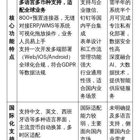
多语言多币种支持，适
支持与企
需半年的
配全球业务
业微信、
系统半个
核
800+预置连接器，无缝
钉钉等国
月可完成
心
对接ERP/WMS等系统
内平台集
专注私有
功
可视化拖放操作，业务
成
化部署，
能
人员易上手
表单设计
数据安全
特
支持一次开发多端部署
和工作流
性高
点
（Web/iOS/Android）
管理功能
深度融合
全球化合规，符合GDPR
强大
AI、大数
等数据法规
行业通用
据技术，
性强，适
提供智能
合国内业
供应链服
务场景
务
国
国际适配
未明确提
支持中文、英文、西班
际
能力较
及多语言
牙语等多种语言界面，
化
弱，主要
支持，侧
主流货币自动换算，多
支
面向国内
重国内企
时区适配
持
市场
业需求