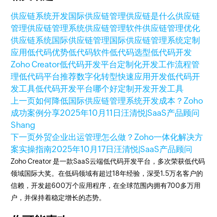
供应链系统开发
国际供应链管理
供应链是什么
供应链
管理
供应链管理系统
供应链管理软件
供应链管理优化
供应链系统
国际供应链管理
国际供应链管理系统
定制
应用
低代码优势
低代码软件
低代码选型
低代码开发
Zoho Creator
低代码开发平台
定制化开发
工作流程管
理
低代码平台推荐
数字化转型
快速应用开发
低代码开
发工具
低代码开发平台哪个好
定制开发
开发工具
上一页
如何降低国际供应链管理系统开发成本？Zoho
成功案例分享
2025年10月11日
汪清悦|SaaS产品顾问
Shang
下一页
外贸企业出运管理怎么做？Zoho一体化解决方
案实操指南
2025年10月17日
汪清悦|SaaS产品顾问
Zoho Creator 是一款SaaS云端低代码开发平台，多次荣获低代码
领域国际大奖。在低码领域有超过18年经验，深受1.5万名客户的
信赖，开发超600万个应用程序，在全球范围内拥有700多万用
户，并保持着稳定增长的态势。