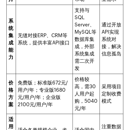
支持与
SQL
系
Server、
通过开放
统
MySQL等
API实现
集
无缝对接ERP、CRM等
数据库集
系统对
成
系统，提供丰富API接口
成，外部
接，解决
能
系统集成
信息孤岛
力
需二次开
发
价格较
价
免费版；标准版672元/
高，需30
采用项目
格
用户/年；专业版1680
人用户起
定制收费
方
元/用户/年；企业版
购，5040
模式
案
2100元/用户/年
元/年
适
用
注重数据