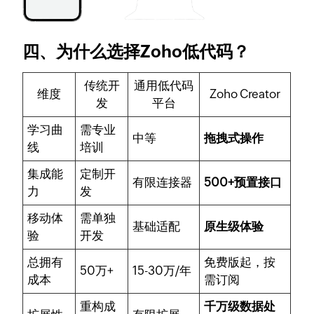
四、为什么选择Zoho低代码？
传统开
通用低代码
维度
Zoho Creator
发
平台
学习曲
需专业
中等
拖拽式操作
线
培训
集成能
定制开
有限连接器
500+预置接口
力
发
移动体
需单独
基础适配
原生级体验
验
开发
总拥有
免费版起，按
50万+
15-30万/年
成本
需订阅
重构成
千万级数据处