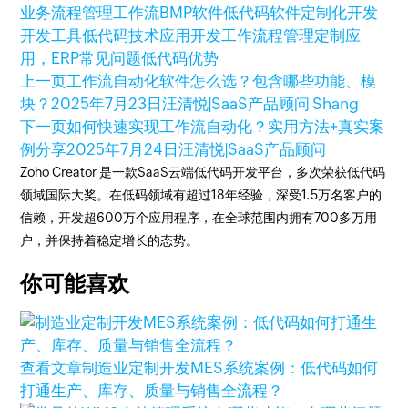
业务流程管理
工作流
BMP软件
低代码软件
定制化开发
开发工具
低代码技术
应用开发
工作流程管理
定制应
用，ERP
常见问题
低代码优势
上一页
工作流自动化软件怎么选？包含哪些功能、模
块？​
2025年7月23日
汪清悦|SaaS产品顾问 Shang
下一页
如何快速实现工作流自动化？实用方法+真实案
例分享
2025年7月24日
汪清悦|SaaS产品顾问
Zoho Creator 是一款SaaS云端低代码开发平台，多次荣获低代码
领域国际大奖。在低码领域有超过18年经验，深受1.5万名客户的
信赖，开发超600万个应用程序，在全球范围内拥有700多万用
户，并保持着稳定增长的态势。
你可能喜欢
查看文章
制造业定制开发MES系统案例：低代码如何
打通生产、库存、质量与销售全流程？