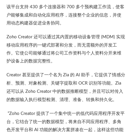
该平台支持
多个连接器和
多个预构建工作流，使客
430
700
户能够集成和自动化应用程序，连接整个企业的信息，并使
用动态构建器促进业务协同。
还可以通过其内置的移动设备管理
实现
Zoho Creator
(MDM)
移动应用程序的一键式部署和分发，而无需额外的开发工
作。它使公司能够通过将公司工作资料与个人资料分开来维
护设备上的数据完整性。
甚至提供了一个名为
的
助手，它提供了情感分
Creator
Zia
AI
析、预测、对象检测、关键字提取和
识别等功能。
OCR
Zia
还可以从
中的数据推断模型，并且可以对传入
Zoho Creator
的数据输入执行模型检测、清理、准备、转换和持久化。
提供了一个集中统一的低代码应用程序开发平
“Zoho Creator
台，它结合了统一的数据模型，将来自不同应用程序、多角
色开发平台和
功能的解决方案拼凑在一起，这样这些功能
AI