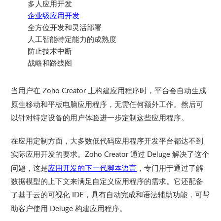
多人应用开发
企业级应用开发
全方位开发和灵活部署
人工智能特定能力的成熟度
防止技术中断
战略和路线图
当用户在
上构建应用程序时，平台会自动生成
Zoho Creator
原生移动和平板电脑应用程序，无需任何额外工作。然后可
以针对特定设备的用户体验进一步定制这些应用程序。
在应用定制方面，大多数低代码应用程序开发平台都达不到
实际应用开发的要求。
通过
解决了这个
Zoho Creator
Deluge
问题，这是
应用开发的下一代脚本语言
，专门用于通过了解
数据模型的上下文来满足自定义应用程序的需求。它还配备
了基于云的可视化
，具有自动完成和语法辅助功能，可帮
IDE
助客户使用
构建应用程序。
Deluge