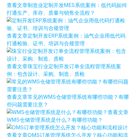
查看文章
制造业定制开发MES系统案例：低代码如何
打通生产、库存、质量与销售全流程？
查看文章
定制开发ERP系统案例：油气企业用低代码
打通检验、证书、培训与合规管理
查看文章
珠宝行业定制开发订单全流程管理系统案
例：包含设计、采购、制造、质检
查看文章
常见的WMS仓储管理系统有哪些功能？有哪
些问题需要注意？
查看文章
WMS仓储管理系统是什么？有哪些功能？
查看文章
OMS订单管理系统怎么开发？核心功能和流