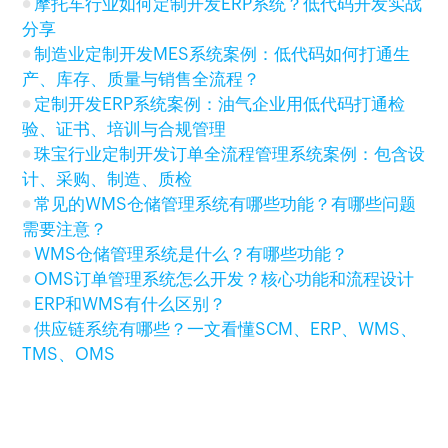
摩托车行业如何定制开发ERP系统？低代码开发实战
分享
制造业定制开发MES系统案例：低代码如何打通生
产、库存、质量与销售全流程？
定制开发ERP系统案例：油气企业用低代码打通检
验、证书、培训与合规管理
珠宝行业定制开发订单全流程管理系统案例：包含设
计、采购、制造、质检
常见的WMS仓储管理系统有哪些功能？有哪些问题
需要注意？
WMS仓储管理系统是什么？有哪些功能？
OMS订单管理系统怎么开发？核心功能和流程设计
ERP和WMS有什么区别？
供应链系统有哪些？一文看懂SCM、ERP、WMS、
TMS、OMS