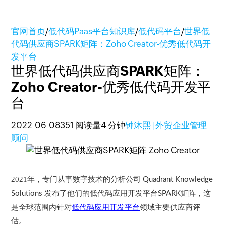
官网首页
/
低代码Paas平台知识库
/
低代码平台
/
世界低
代码供应商SPARK矩阵：Zoho Creator-优秀低代码开
发平台
世界低代码供应商SPARK矩阵：
Zoho Creator-优秀低代码开发平
台
2022-06-08
351 阅读量
4 分钟
钟沐熙 | 外贸企业管理
顾问
2021年，专门从事数字技术的分析公司
Quadrant Knowledge
发布了他们的低代码应用开发平台
矩阵，这
Solutions
SPARK
是全球范围内针对
低代码应用开发平台
领域主要供应商评
估。