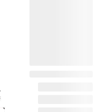
，
Zoho 热点
”
要