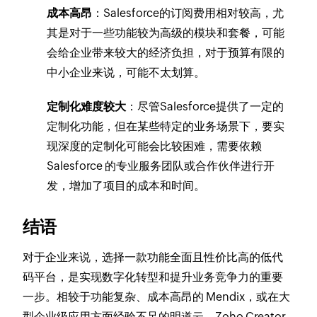
成本高昂
：Salesforce的订阅费用相对较高，尤
其是对于一些功能较为高级的模块和套餐，可能
会给企业带来较大的经济负担，对于预算有限的
中小企业来说，可能不太划算。
定制化难度较大
：尽管Salesforce提供了一定的
定制化功能，但在某些特定的业务场景下，要实
现深度的定制化可能会比较困难，需要依赖
Salesforce 的专业服务团队或合作伙伴进行开
发，增加了项目的成本和时间。
结语
对于企业来说，选择一款功能全面且性价比高的低代
码平台，是实现数字化转型和提升业务竞争力的重要
一步。相较于功能复杂、成本高昂的 Mendix，或在大
型企业级应用方面经验不足的明道云，Zoho Creator