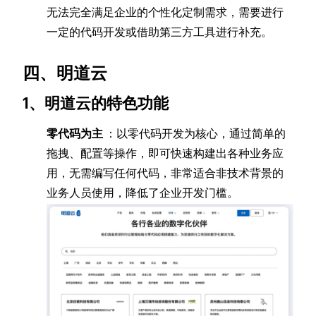
无法完全满足企业的个性化定制需求，需要进行
一定的代码开发或借助第三方工具进行补充。
四、明道云
1、明道云的特色功能
零代码为主
：以零代码开发为核心，通过简单的
拖拽、配置等操作，即可快速构建出各种业务应
用，无需编写任何代码，非常适合非技术背景的
业务人员使用，降低了企业开发门槛。