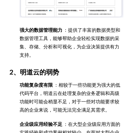
强大的数据管理能力
：提供了丰富的数据类型和
数据管理工具，能够帮助企业轻松实现数据的采
集、存储、分析和可视化，为企业决策提供有力
支持。
2、明道云的弱势
功能复杂度有限
：相较于一些功能更为强大的低
代码平台，明道云在处理复杂的业务逻辑和高级
功能时可能会稍显不足，对于一些对功能要求较
高的企业来说，可能无法完全满足其需求。
企业级应用经验不足
：在大型企业级应用方面的
实践经验和成功案例相对较少，在面对大型企业