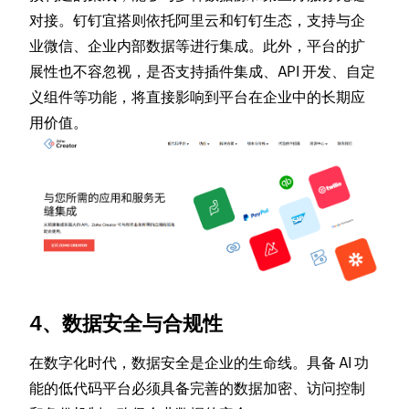
对接。钉钉宜搭则依托阿里云和钉钉生态，支持与企
业微信、企业内部数据等进行集成。此外，平台的扩
展性也不容忽视，是否支持插件集成、API 开发、自定
义组件等功能，将直接影响到平台在企业中的长期应
用价值。
4、数据安全与合规性
在数字化时代，数据安全是企业的生命线。具备 AI 功
能的低代码平台必须具备完善的数据加密、访问控制