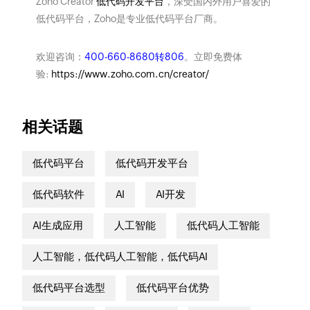
Zoho Creator
低代码开发平台
，深受国内外用户喜爱的
低代码平台，Zoho是专业低代码平台厂商。
欢迎咨询：
400-660-8680转806
。立即免费体
验:
https://www.zoho.com.cn/creator/
相关话题
低代码平台
低代码开发平台
低代码软件
AI
AI开发
AI生成应用
人工智能
低代码人工智能
人工智能，低代码人工智能，低代码AI
低代码平台选型
低代码平台优势