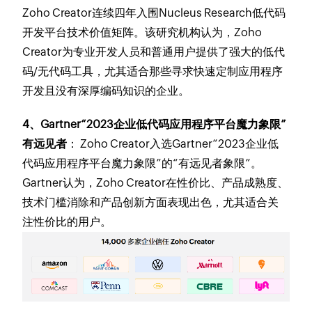
Zoho Creator连续四年入围Nucleus Research低代码
开发平台技术价值矩阵。该研究机构认为，Zoho
Creator为专业开发人员和普通用户提供了强大的低代
码/无代码工具，尤其适合那些寻求快速定制应用程序
开发且没有深厚编码知识的企业。
4、Gartner“2023企业低代码应用程序平台魔力象限”
有远见者
： Zoho Creator入选Gartner“2023企业低
代码应用程序平台魔力象限”的“有远见者象限”。
Gartner认为，Zoho Creator在性价比、产品成熟度、
技术门槛消除和产品创新方面表现出色，尤其适合关
注性价比的用户。