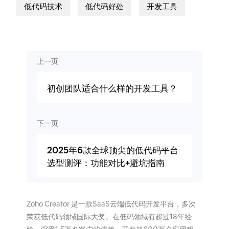
低代码技术
低代码好处
开发工具
上一页
初创团队适合什么样的开发工具？
下一页
2025年6款全球顶尖的低代码平台
选型测评：功能对比+避坑指南
Zoho Creator 是一款SaaS云端低代码开发平台，多次
荣获低代码领域国际大奖。在低码领域有超过18年经