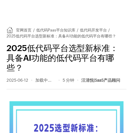
官网首页
/
低代码Paas平台知识库
/
低代码开发平台
/
2025低代码平台选型新标准：具备AI功能的低代码平台有哪些？
2025低代码平台选型新标准：
具备AI功能的低代码平台有哪
些？
2025-06-12
776 阅读量
5 分钟
汪清悦|SaaS产品顾问