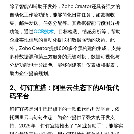
除了智能AI辅助开发外，Zoho Creator还具备强大的
自动化工作流功能，能够简化日常任务，如数据收
集、邮件发送、任务分配等。其数据智能与预测分析
功能，通过
OCR技术
、目标检测、情感分析等，帮助
企业实现信息的自动化提取和数据驱动的决策。此
外，Zoho Creator提供600多个预构建的集成，支持
多种数据源和第三方服务的无缝对接，数据可视化与
分析功能也十分出色，能够创建实时仪表板和报表，
助力企业提前规划。
2、钉钉宜搭：阿里云生态下的AI低代
码平台
钉钉宜搭是阿里巴巴旗下的一款低代码开发平台，依
托阿里云与钉钉生态，为企业提供了强大的开发支
持。2025年，钉钉宜搭推出了 “AI 业务助手”，能够实