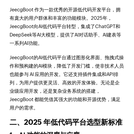
JeecgBoot 作为一款优秀的开源低代码开发平台，拥
有庞大的用户群体和丰富的功能模块。2025年，
JeecgBoot向AI低代码平台转型，集成了ChatGPT和
DeepSeek等AI大模型，提供了AI对话助手、AI建表等
一系列AI功能。
JeecgBoot的AI低代码平台通过图形化界面、拖拽式操
作和预构建的AI模块，降低了开发门槛，使非技术人员
也能参与 AI 应用的开发。它还支持插件集成和API排
列，为用户提供更灵活、高效的开发体验。无论是企
业级应用开发，还是复杂业务系统的搭建，
JeecgBoot 都能凭借其强大的功能和开源优势，满足
用户的需求。
二、2025 年低代码平台选型新标准