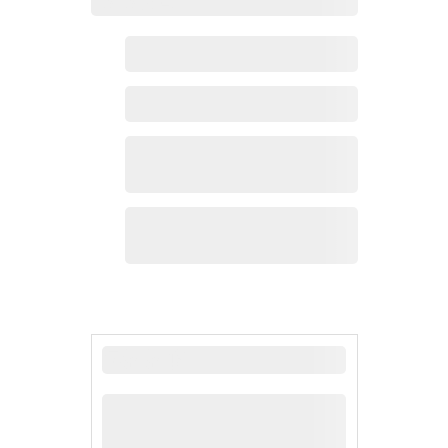
Zoho 热点
最新新闻