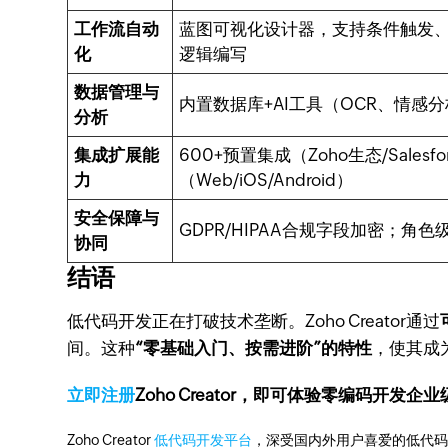
工作流自动
蓝图可视化设计器，支持条件触发、
化
逻辑编写
数据管理与
内置数据库+AI工具（OCR、情感
分析
集成扩展能
600+预置集成（Zoho生态/Sale
力
（Web/iOS/Android）
安全保障与
GDPR/HIPAA合规字段加密；
协同
结语
低代码开发正在打破技术垄断。Zoho Creator通过
间。这种
“零基础入门、按需进阶”的特性
，使其成
立即注册
Zoho Creator，即可体验零编码开发企
Zoho Creator
低代码开发平台
，深受国内外用户喜爱的低代码