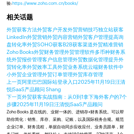
验:
https://www.zoho.com.cn/books/
相关话题
外贸获客方法
外贸客户开发
外贸营销技巧
独立站获客
LinkedIn外贸营销
外贸内容营销
外贸客户管理
提高询
盘转化率
外贸SOHO获客
B2B获客渠道
外贸精准营销
Zoho Books
外贸财务管理
外贸管理软件
多币种财务系
统
外贸报价管理
客户信息管理
外贸数据化管理
提升外
贸转化率
外贸效率工具
外贸业务系统
云端财务软件
中
小外贸企业管理
外贸订单管理
外贸库存管理
上一页
阿里巴巴国际站登录入口
2025年11月19日
汪清
悦|SaaS产品顾问 Shang
下一页
外贸获客实战指南：从0到1拿下海外客户的7个
步骤
2025年11月19日
汪清悦|SaaS产品顾问
Zoho Books 是在线的、业财一体的、进销存+财务系统。可以帮
助你简化：销售、库存、采购、记账，以及国际税务合规。规范
企业订单、财务流程，单据自动同步应收应付。业务员跟单，财