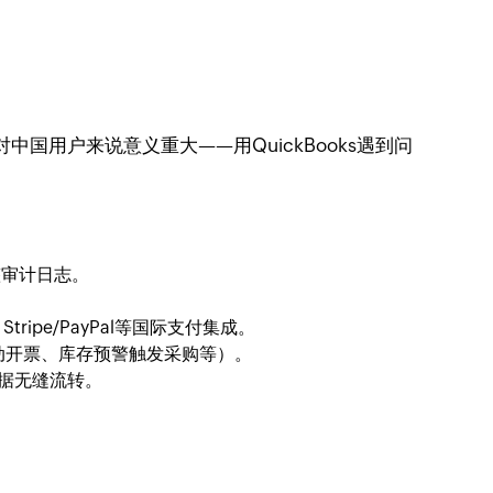
国用户来说意义重大——用QuickBooks遇到问
整审计日志。
ipe/PayPal等国际支付集成。
动开票、库存预警触发采购等）。
通，数据无缝流转。