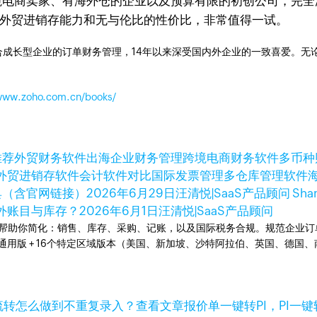
业、跨境电商卖家、有海外仓的企业以及预算有限的初创公司，
强大的外贸进销存能力和无与伦比的性价比，非常值得一试。
成长型企业的订单财务管理，14年以来深受国内外企业的一致喜爱。无论是开
/www.zoho.com.cn/books/
推荐
外贸财务软件
出海企业财务管理
跨境电商财务软件
多币种
外贸进销存软件
会计软件对比
国际发票管理
多仓库管理软件
具（含官网链接）
2026年6月29日
汪清悦|SaaS产品顾问 Sha
外账目与库存？
2026年6月1日
汪清悦|SaaS产品顾问
统。可以帮助你简化：销售、库存、采购、记账，以及国际税务合规。规范企
全球通用版 + 16个特定区域版本（美国、新加坡、沙特阿拉伯、英国、德
查看文章
报价单一键转PI，PI