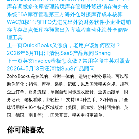
库存调拨
多仓库管理
跨境库存管理
外贸进销存
海外仓
系统
FBA库存管理
第三方海外仓对接
库存成本核算
WAC加权平均
FIFO先进先出
外贸财务软件
小企业进销
存
库存盘点
低库存预警
出入库流程自动化
海外仓储管
理工具
上一页
QuickBooks又涨价，老用户该如何应对？
2026年6月11日
汪清悦|SaaS产品顾问 Shang
下一页
英文invoice模板怎么做？常用字段中英对照表
2026年5月13日
汪清悦|SaaS产品顾问
Zoho Books 是在线的、业财一体的、进销存+财务系统。可以帮
助你简化：销售、库存、采购、记账，以及国际税务合规。规范
企业订单、财务流程，单据自动同步应收应付。业务员跟单，财
务记账，老板看账，都轻松！~ 支持180种货币、27种语言，1全
球通用版 + 16个特定区域版本（美国、新加坡、沙特阿拉伯、英
国、德国、南非等），国际开票、税务申报更简单。
你可能喜欢