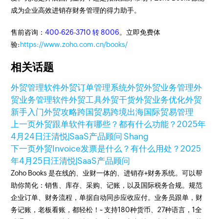
成为企业高效进销存财务管理的得力助手。
售前咨询：
400-626-3710 转 8006
。立即免费体
验:
https://www.zoho.com.cn/books/
相关话题
外贸管理软件
外贸订单管理系统
外贸
外贸业务管理
外
贸业务管理软件
外贸工具
外贸干货
外贸业务优化
外贸
新手入门
外贸攻略
跨国贸易
跨境出海
国际贸易管理
上一页
外贸跟单软件有哪些？都有什么功能？
2025年
4月24日
汪清悦|SaaS产品顾问 Shang
下一页
外贸Invoice发票是什么？有什么用处？
2025
年4月25日
汪清悦|SaaS产品顾问
Zoho Books 是在线的、业财一体的、进销存+财务系统。可以帮
助你简化：销售、库存、采购、记账，以及国际税务合规。规范
企业订单、财务流程，单据自动同步应收应付。业务员跟单，财
务记账，老板看账，都轻松！~ 支持180种货币、27种语言，1全