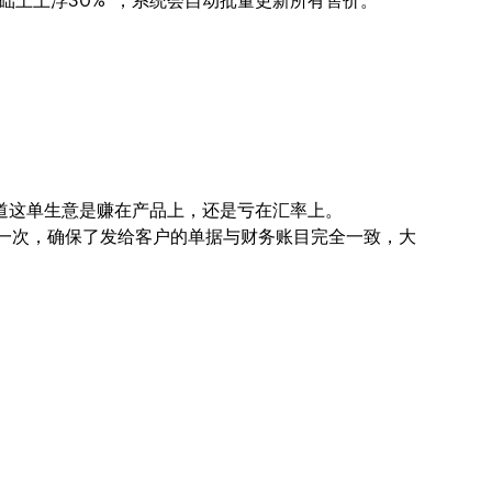
础上上浮30%”，系统会自动批量更新所有售价。
道这单生意是赚在产品上，还是亏在汇率上。
只需录入一次，确保了发给客户的单据与财务账目完全一致，大