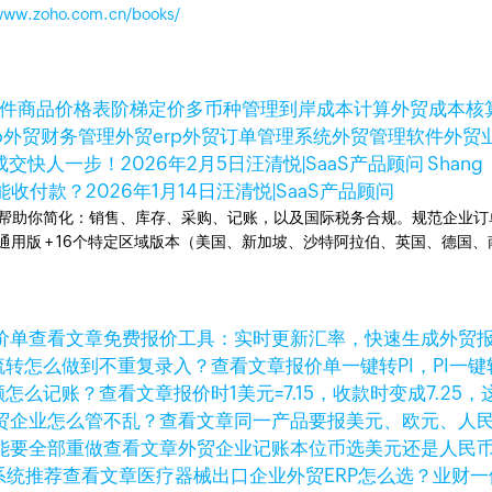
/www.zoho.com.cn/books/
件
商品价格表
阶梯定价
多币种管理
到岸成本计算
外贸成本核
p
外贸财务管理
外贸erp
外贸订单管理系统
外贸管理软件
外贸
，成交快人一步！
2026年2月5日
汪清悦|SaaS产品顾问 Shang
才能收付款？
2026年1月14日
汪清悦|SaaS产品顾问
统。可以帮助你简化：销售、库存、采购、记账，以及国际税务合规。规范企
全球通用版 + 16个特定区域版本（美国、新加坡、沙特阿拉伯、英国、德
查看文章
免费报价工具：实时更新汇率，快速生成外贸
查看文章
报价单一键转PI，PI
查看文章
报价时1美元=7.15，收款时变成7.25
查看文章
同一产品要报美元、欧元、人
查看文章
外贸企业记账本位币选美元还是人民
查看文章
医疗器械出口企业外贸ERP怎么选？业财