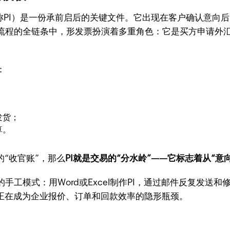
ice，简称PI）是一份承前启后的关键文件。它出现在客户确认意
流程的全链条中，形发票扮演着多重角色：它是买方申请外
：
发货；
算。
的“收官账”，那么
PI就是交易的“分水岭”——它标志着从“意
工模式：用Word或Excel制作PI，通过邮件反复发送
，正在成为企业报价、订单和回款效率的隐形瓶颈。