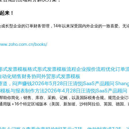
跑起来！
成长型企业的订单财务管理，14年以来深受国内外企业的一致喜爱。无论是开
/www.zoho.com.cn/books/
形式发票模板格式
形式发票模板流程
企业报价流程优化
订单
自动化
销售财务协同
外贸形式发票模板
"赛道，闷声赚钱
2026年5月28日
汪清悦|SaaS产品顾问 Shan
l模板与报表制作方法
2026年4月28日
汪清悦|SaaS产品顾问
统。可以帮助你简化：销售、库存、采购、记账，以及国际税务合规。规范企
全球通用版 + 16个特定区域版本（美国、新加坡、沙特阿拉伯、英国、德