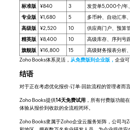
标准版
¥840
3
发货单5,000个/年
专业版
¥1,680
5
多币种、自动汇率
高级版
¥2,520
10
供应商门户、预算
精英版
¥8,400
10
高级库存、序列号
旗舰版
¥16,800
15
高级财务报表分析
Zoho Books体系灵活，
从免费版到企业版，
企业可
结语
对于正在考虑优化报价-订单-回款流程的管理者而
Zoho Books提供
14天免费试用
，所有付费版功能
体验从报价到收款的全流程闭环。
Zoho Books隶属于Zoho企业云服务矩阵，公司
和地区，拥有数万名专业研发人员，为企业提供安