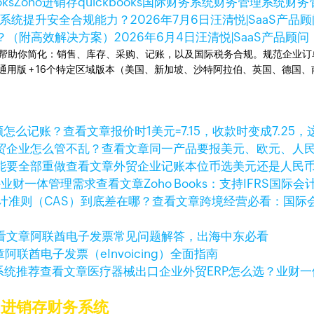
oks
Zoho进销存
quickbooks
国际财务系统
财务管理系统
财务
财务系统提升安全合规能力？
2026年7月6日
汪清悦|SaaS产品顾问
？（附高效解决方案）
2026年6月4日
汪清悦|SaaS产品顾问
统。可以帮助你简化：销售、库存、采购、记账，以及国际税务合规。规范企
全球通用版 + 16个特定区域版本（美国、新加坡、沙特阿拉伯、英国、德
查看文章
报价时1美元=7.15，收款时变成7.25
查看文章
同一产品要报美元、欧元、人
查看文章
外贸企业记账本位币选美元还是人民
查看文章
Zoho Books：支持IFRS
查看文章
跨境经营必看：国际会
看文章
阿联酋电子发票常见问题解答，出海中东必看
章
阿联酋电子发票（eInvoicing）全面指南
查看文章
医疗器械出口企业外贸ERP怎么选？业财
的进销存财务系统