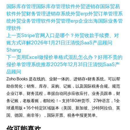
国际库存管理
国际库存管理软件
外贸进销存
国际贸易
软件
外贸财务管理
进销存系统
外贸erp
外贸订单管理系
统
外贸业务管理软件
外贸管理erp
企业出海
国际业务管
理软件
上一页
Stripe官网入口是哪个？外贸收款手续费、对
账方式详解
2026年1月21日
汪清悦|SaaS产品顾问
Shang
下一页
用Excel做报价单格式混乱怎么办？好用不贵的
报价单管理系统推荐
2025年12月31日
汪清悦|SaaS产
品顾问
Zoho Books 是在线的、业财一体的、进销存+财务系统。可以帮
助你简化：销售、库存、采购、记账，以及国际税务合规。规范
企业订单、财务流程，单据自动同步应收应付。业务员跟单，财
务记账，老板看账，都轻松！~ 支持180种货币、27种语言，1全
球通用版 + 16个特定区域版本（美国、新加坡、沙特阿拉伯、英
国、德国、南非等），国际开票、税务申报更简单。
你可能喜欢