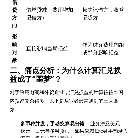
借
贷
借增贷减（费用增加
损失记借方，收益
方
记借方）
记贷方
向
影
响
作为财务费用的组
直接影响当期损益
对
成部分影响损益
象
二、痛点分析：为什么计算汇兑损
益成了“噩梦”？
对于跨境电商和外贸企业，汇兑损益的计算往往比国
内贸易复杂得多。以下是从业者最常遇到的三大麻
烦：
多币种并发，手动换算易出错：
业务涉及美元、
欧元、日元等多种货币，如果依赖 Excel 手动录入