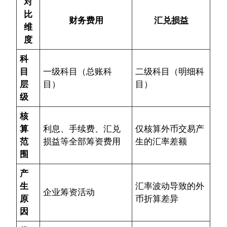
对
比
财务费用
汇兑损益
维
度
科
目
一级科目（总账科
二级科目（明细科
层
目）
目）
级
核
算
利息、手续费、汇兑
仅核算外币交易产
范
损益等全部筹资费用
生的汇率差额
围
产
生
汇率波动导致的外
企业筹资活动
原
币折算差异
因