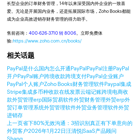
长型企业的订单财务管理，14年以来深受国内外企业的一致喜
爱。无论是开展国内业务，还是拓展国际市场，Zoho Books都能
成为企业高效进销存财务管理的得力助手。
售前咨询：
400-626-3710 转 8006
。立即免费体
验:
https://www.zoho.com.cn/books/
相关话题
PayPal是什么
国内怎么开通PayPal
PayPal注册
PayPal
开户
PayPal账户
跨境收款
跨境支付
PayPal企业账户
PayPal个人账户
Zoho Books
财务管理软件
Paypal集成
Stripe集成
多币种收款
在线发票
云端记账
跨境电商收
款
外贸管理erp
国际贸易软件
外贸财务管理
外贸erp
外
贸订单管理系统
外贸管理软件
外贸业务管理软件
外贸
进销存
上一页
省下80%无效沟通：3招识别真正有下单意向的
外贸客户
2026年1月22日
汪清悦|SaaS产品顾问
Shang