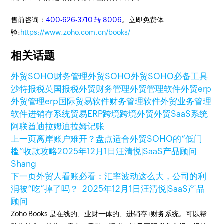
售前咨询：
400-626-3710 转 8006
。立即免费体
验:
https://www.zoho.com.cn/books/
相关话题
外贸SOHO财务管理
外贸SOHO
外贸SOHO必备工具
沙特报税
英国报税
外贸财务管理
外贸管理软件
外贸erp
外贸管理erp
国际贸易软件
财务管理软件
外贸业务管理
软件
进销存系统
贸易ERP
跨境
跨境外贸
外贸SaaS系统
阿联酋迪拉姆
迪拉姆记账
上一页
离岸账户难开？盘点适合外贸SOHO的“低门
槛”收款攻略
2025年12月1日
汪清悦|SaaS产品顾问
Shang
下一页
外贸人看账必看：汇率波动这么大，公司的利
润被“吃”掉了吗？
2025年12月1日
汪清悦|SaaS产品
顾问
Zoho Books 是在线的、业财一体的、进销存+财务系统。可以帮