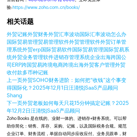
验:
https://www.zoho.com.cn/books/
相关话题
外贸记账
外贸财务
外贸汇率波动
国际汇率波动怎么办
国际贸易管理
贸易管理软件
外贸管理软件
外贸订单管
理系统
外贸erp
国际贸易软件
国际贸易管理
国际贸易系
统
外贸业务管理软件
进销存管理系统
企业出海
跨国公
司ERP
跨国贸易
跨境电商
跨境出海
外贸客户管理
外贸
收付款
多币种记账
上一页
外贸SOHO财务进阶：如何把“收钱”这个事变
得国际化？
2025年12月1日
汪清悦|SaaS产品顾问
Shang
下一页
外贸老板如何每天只花15分钟搞定记账？
2025
年12月2日
汪清悦|SaaS产品顾问
Zoho Books 是在线的、业财一体的、进销存+财务系统。可以帮
助你简化：销售、库存、采购、记账，以及国际税务合规。规范
企业订单、财务流程，单据自动同步应收应付。业务员跟单，财