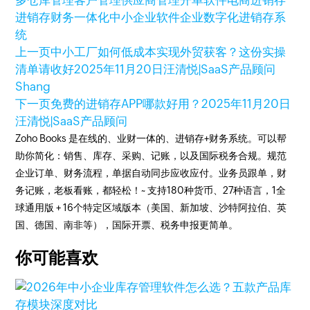
多仓库管理
客户管理
供应商管理
开单软件
电商进销存
进销存财务一体化
中小企业软件
企业数字化
进销存系
统
上一页
中小工厂如何低成本实现外贸获客？这份实操
清单请收好
2025年11月20日
汪清悦|SaaS产品顾问
Shang
下一页
免费的进销存APP哪款好用？
2025年11月20日
汪清悦|SaaS产品顾问
Zoho Books 是在线的、业财一体的、进销存+财务系统。可以帮
助你简化：销售、库存、采购、记账，以及国际税务合规。规范
企业订单、财务流程，单据自动同步应收应付。业务员跟单，财
务记账，老板看账，都轻松！~ 支持180种货币、27种语言，1全
球通用版 + 16个特定区域版本（美国、新加坡、沙特阿拉伯、英
国、德国、南非等），国际开票、税务申报更简单。
你可能喜欢