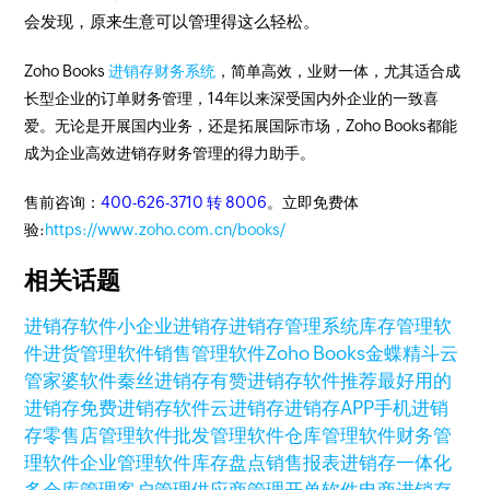
会发现，原来生意可以管理得这么轻松。
Zoho Books
进销存财务系统
，简单高效，业财一体，尤其适合成
长型企业的订单财务管理，14年以来深受国内外企业的一致喜
爱。无论是开展国内业务，还是拓展国际市场，Zoho Books都能
成为企业高效进销存财务管理的得力助手。
售前咨询：
400-626-3710 转 8006
。立即免费体
验:
https://www.zoho.com.cn/books/
相关话题
进销存软件
小企业进销存
进销存管理系统
库存管理软
件
进货管理软件
销售管理软件
Zoho Books
金蝶精斗云
管家婆软件
秦丝进销存
有赞
进销存软件推荐
最好用的
进销存
免费进销存软件
云进销存
进销存APP
手机进销
存
零售店管理软件
批发管理软件
仓库管理软件
财务管
理软件
企业管理软件
库存盘点
销售报表
进销存一体化