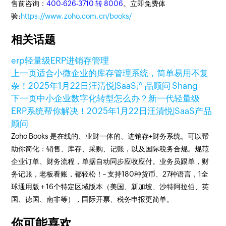
售前咨询：
400-626-3710 转 8006
。立即免费体
验:
https://www.zoho.com.cn/books/
相关话题
erp
轻量级ERP
进销存管理
上一页
适合小微企业的库存管理系统，简单易用不复
杂！
2025年1月22日
汪清悦|SaaS产品顾问 Shang
下一页
中小企业数字化转型怎么办？新一代轻量级
ERP系统帮你解决！
2025年1月22日
汪清悦|SaaS产品
顾问
Zoho Books 是在线的、业财一体的、进销存+财务系统。可以帮
助你简化：销售、库存、采购、记账，以及国际税务合规。规范
企业订单、财务流程，单据自动同步应收应付。业务员跟单，财
务记账，老板看账，都轻松！~ 支持180种货币、27种语言，1全
球通用版 + 16个特定区域版本（美国、新加坡、沙特阿拉伯、英
国、德国、南非等），国际开票、税务申报更简单。
你可能喜欢