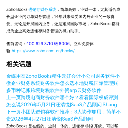
Zoho Books
进销存财务系统
，简单高效，业财一体，尤其适合成
长型企业的订单财务管理，14年以来深受国内外企业的一致喜
爱。无论是开展国内业务，还是拓展国际市场，Zoho Books都能
成为企业高效进销存财务管理的得力助手。
售前咨询：
400-626-3710 转 8006
。立即免费体
验:
https://www.zoho.com.cn/books/
相关话题
金蝶
用友
Zoho Books
精斗云
好会计
小公司财务软件
小
微企业财务系统
财务软件怎么选
本地财税
国际管理账
多币种记账
跨境财税软件
外贸erp
云财务软件
上一页
跨境电商财务软件哪个好？看看国际权威评测
怎么说
2026年5月21日
汪清悦|SaaS产品顾问 Shang
下一页
小团队进销存软件推荐：3人协作够用，简单不
贵
2026年4月27日
汪清悦|SaaS产品顾问
Zoho Books 是在线的、业财一体的、进销存+财务系统。可以帮