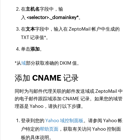
在
主机名
字段中，输
入
<selector>._domainkey*
。
在
文本
字段中，输入在 ZeptoMail 帐户中生成的
TXT 记录值*。
单击
添加
。
*从
域
部分获取准确的 DKIM 值。
添加 CNAME 记录
同时为与邮件代理关联的邮件发送域或 ZeptoMail 中
的电子邮件跟踪域添加 CNAME 记录。如果您的域管
理器是 Yahoo，请执行以下步骤。
登录到您的
Yahoo 域控制面板
。请参阅 Yahoo 帐
户特定的
帮助页面
，获取有关访问 Yahoo 控制面
板的具体说明。