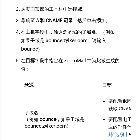
从页面顶部的工具栏中选择
域
。
导航至
A 和 CNAME 记录
，然后单击
添加
。
在
主机
字段中，输入您的域的
子域名
。（例如，
如果子域是
bounce.zylker.com
，请输入
bounce
）。
在
目标
字段中指定在 ZeptoMail 中为此域生成的
值：
来源
目标
要配置退回地
获取 CNAME
子域名
（例如
bounce
，如果子域是
要配置电子邮
bounce.zylker.com
）
应的邮件代理
踪”选项卡
中获取