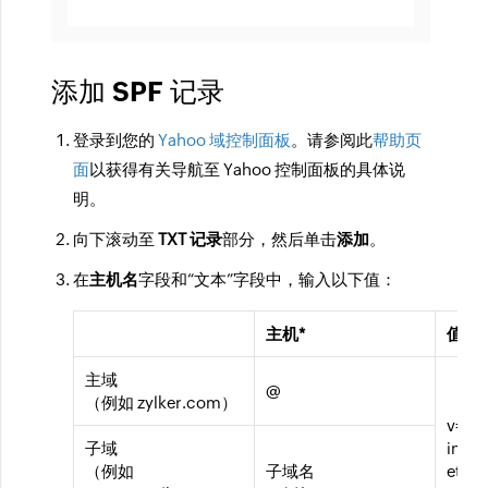
添加 SPF 记录
登录到您的
Yahoo 域控制面板
。请参阅此
帮助页
面
以获得有关导航至 Yahoo 控制面板的具体说
明。
向下滚动至
TXT 记录
部分，然后单击
添加
。
在
主机名
字段和“文本”字段中，输入以下值：
主机*
值*
主域
@
（例如 zylker.com）
v=spf
子域
inclu
（例如
子域名
et.co