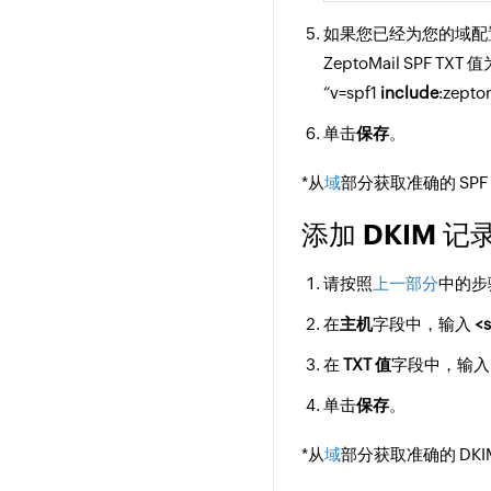
如果您已经为您的域配置了现有的
ZeptoMail SPF TXT 
“v=spf1
include
:zepto
单击
保存
。
*从
域
部分获取准确的 SPF
添加 DKIM 记
请按照
上一部分
中的步骤
在
主机
字段中，输入
<
在
TXT 值
字段中，输入 Z
单击
保存
。
*从
域
部分获取准确的 DKI