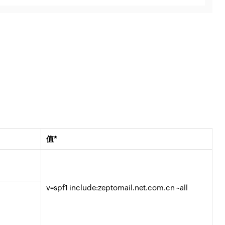
值
*
v=spf1 include:zeptomail.net.com.cn ~all