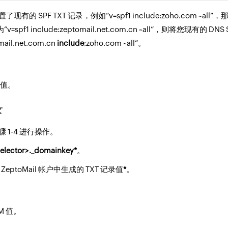
 SPF TXT 记录，例如“v=spf1 include:zoho.com ~all”
值为“v=spf1 include:zeptomail.net.com.cn ~all”，则将您现有的 DN
mail.net.com.cn
include
:zoho.com ~all”。
 值。
录
 1-4 进行操作。
selector>._domainkey
*
。
eptoMail 帐户中生成的 TXT 记录值
*
。
M 值。