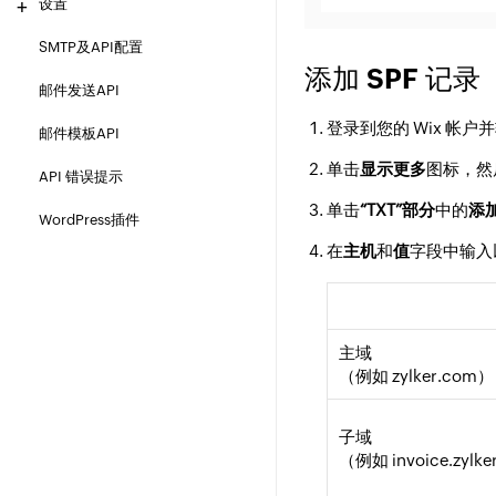
设置
SMTP及API配置
添加 SPF 记录
邮件发送API
登录到您的 Wix 帐户
邮件模板API
单击
显示更多
图标，然
API 错误提示
单击
“TXT”部分
中的
添
WordPress插件
在
主机
和
值
字段中输入
主域
（例如 zylker.com）
子域
（例如 invoice.zylk