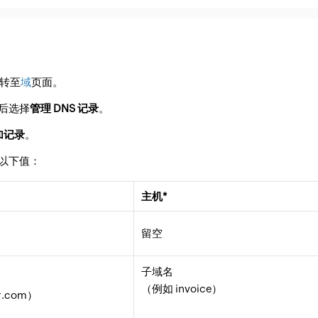
并转至
域
页面。
后选择
管理 DNS 记录
。
加记录
。
以下值：
主机
*
留空
子域名
（例如 invoice）
er.com）