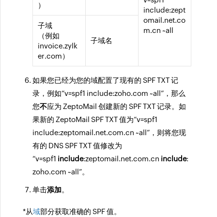
）
include:zept
omail.net.co
子域
m.cn ~all
（例如
子域名
invoice.zylk
er.com）
如果您已经为您的域配置了现有的 SPF TXT 记
录，例如“v=spf1 include:zoho.com ~all”，那么
您
不
应为 ZeptoMail 创建新的 SPF TXT 记录。如
果新的 ZeptoMail SPF TXT 值为“v=spf1
include:zeptomail.net.com.cn ~all”，则将您现
有的 DNS SPF TXT 值修改为
“v=spf1
include
:zeptomail.net.com.cn
include
:
zoho.com ~all”。
单击
添加
。
*从
域
部分获取准确的 SPF 值。