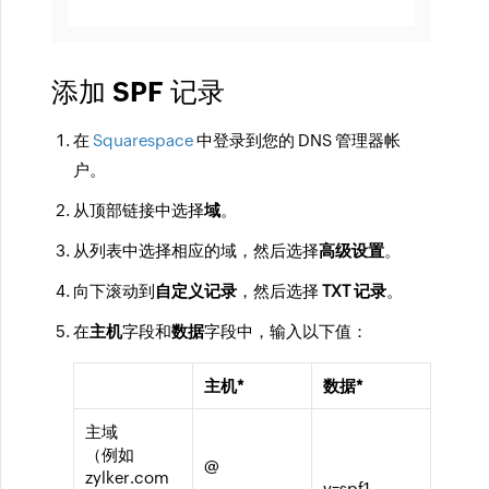
添加 SPF 记录
在
Squarespace
中登录到您的 DNS 管理器帐
户。
从顶部链接中选择
域
。
从列表中选择相应的域，然后选择
高级设置
。
向下滚动到
自定义记录
，然后选择
TXT 记录
。
在
主机
字段和
数据
字段中，输入以下值：
主机
*
数据
*
主域
（例如
@
zylker.com
v=spf1