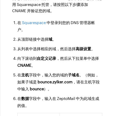
用 Squarespace 托管，请按照以下步骤添加
CNAME 并验证您的域。
在
Squarespace
中登录到您的 DNS 管理器帐
户。
从顶部链接中选择
域
。
从列表中选择相应的域，然后选择
高级设置
。
向下滚动到
自定义记录
，然后从下拉菜单中选择
CNAME
。
在
主机
字段中，输入您的域的
子域名
。（例如，
如果子域是
bounce.zylker.com
，请在主机字段
中输入
bounce
）。
在
数据
字段中，输入在 ZeptoMail 中为此域生成
的值。