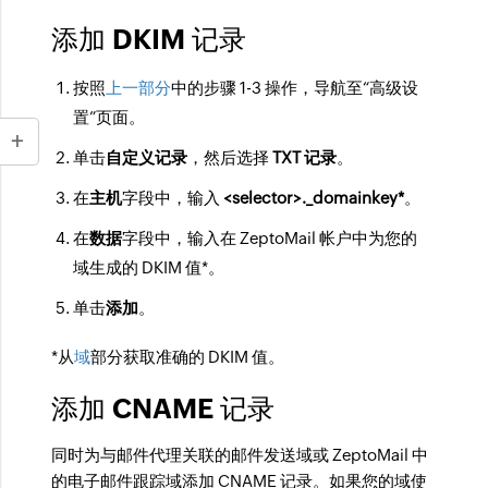
添加 DKIM 记录
按照
上一部分
中的步骤 1-3 操作，导航至“高级设
置”页面。
单击
自定义记录
，然后选择
TXT 记录
。
在
主机
字段中，输入
<selector>._domainkey
*
。
在
数据
字段中，输入在 ZeptoMail 帐户中为您的
域生成的 DKIM 值
*
。
单击
添加
。
*从
域
部分获取准确的 DKIM 值。
添加 CNAME 记录
同时为与邮件代理关联的邮件发送域或 ZeptoMail 中
的电子邮件跟踪域添加 CNAME 记录。如果您的域使