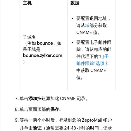
主机
数据
要配置退回地址，
请从
域
部分获取
CNAME 值。
子域名
要配置电子邮件跟
（例如
bounce
，如
果子域是
踪，请从相应的邮
bounce.zylker.com
件代理下的
“电子
）
邮件跟踪”选项卡
中获取 CNAME
值。
单击
添加
按钮添加此 CNAME 记录。
单击页面顶部的
保存
。
等待一两个小时后，登录到您的 ZeptoMail 帐户
并单击
验证
（通常需要 24-48 小时的时间，记录