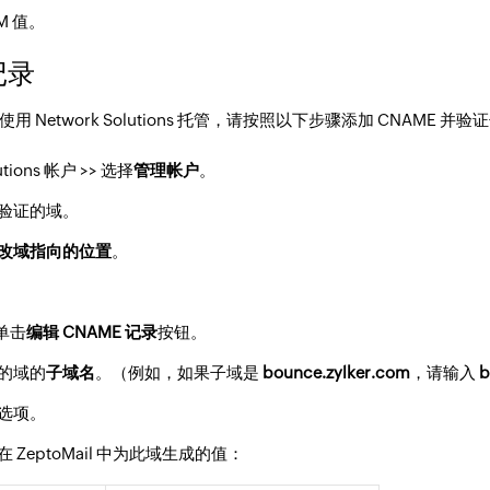
M 值。
 记录
用 Network Solutions 托管，请按照以下步骤添加 CNAME 并验
tions 帐户 >> 选择
管理帐户
。
验证的域。
改域指向的位置
。
。
单击
编辑 CNAME 记录
按钮。
的域的
子域名
。（例如，如果子域是
bounce.zylker.com
，请输入
b
选项。
 ZeptoMail 中为此域生成的值：