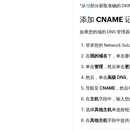
*从
域
部分获取准确的 DKI
添加 CNAME
如果您的域的 DNS 管理器使
登录您的 Network Solu
在
我的域名
下，单击要
单击
管理
，然后单击
更
然后，单击
高级 DNS
导航至
CNAME
，然后
在
主机
字段中，输入您
选择
其他主机
单选按钮
在
其他主机
字段中提供在