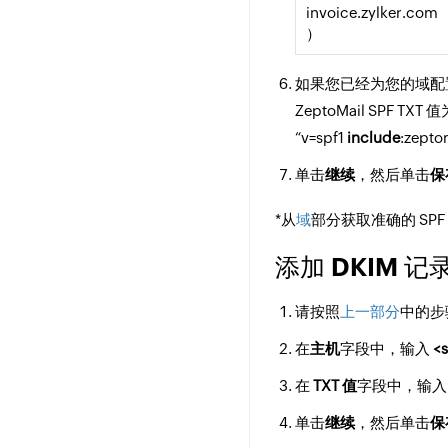
invoice.zylker.com
）
如果您已经为您的域配置了现有的
ZeptoMail SPF TXT 
“v=spf1
include
:zepto
单击
继续
，然后单击
保
*从
域
部分获取准确的 SPF
添加 DKIM 记
请按照
上一部分
中的步骤
在
主机
字段中，输入
<
在
TXT 值
字段中，输入 Z
单击
继续
，然后单击
保