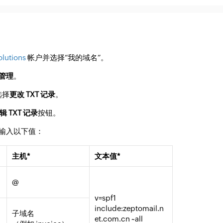
lutions
帐户并选择“我的域名”。
管理
。
选择
更改 TXT 记录
。
辑 TXT 记录
按钮。
输入以下值：
主机*
文本值*
@
v=spf1
include:zeptomail.n
子域名
et.com.cn ~all