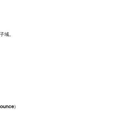
证子域。
ounce
）