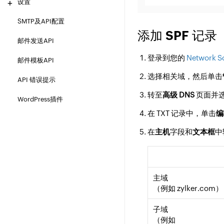
设置
SMTP及API配置
添加 SPF 记录
邮件发送API
登录到您的
Network So
邮件模板API
选择相关域，然后单击
API 错误提示
转至
高级 DNS
页面并
WordPress插件
在 TXT 记录中，单击
编
在
主机
字段和
文本框
中
主域
（例如 zylker.com）
子域
（例如