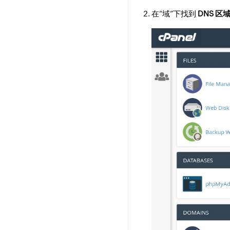
在“域”下找到
DNS 区