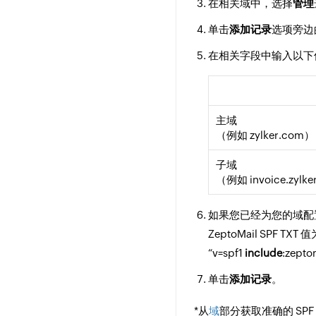
在相关域中，选择
管理
单击
添加记录
选项旁边
在相关字段中输入以下
主域
（例如 zylker.com）
子域
（例如 invoice.zylk
如果您已经为您的域配置了现有的
ZeptoMail SPF TXT 
“v=spf1
include
:zepto
单击
添加记录
。
*从
域
部分获取准确的 SPF