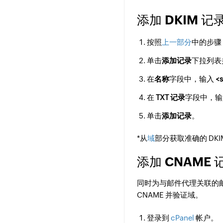
添加 DKIM 记
按照
上一部分
中的步骤 
单击
添加记录
下拉列表
在
名称
字段中，输入
<
在
TXT 记录
字段中，输入 
单击
添加记录
。
*从
域
部分获取准确的 DKI
添加 CNAME
同时为与邮件代理关联的邮件发
CNAME 并验证域。
登录到
cPanel
帐户。