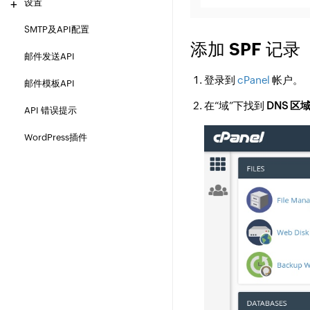
设置
SMTP及API配置
添加 SPF 记录
邮件发送API
登录到
cPanel
帐户。
邮件模板API
在“域”下找到
DNS 区
API 错误提示
WordPress插件