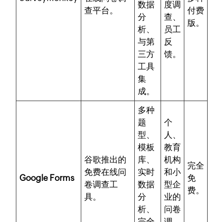
数据
度调
查平台。
付费
分
查、
版。
析、
员工
与第
反
三方
馈。
工具
集
成。
多种
题
个
型、
人、
模板
教育
谷歌推出的
库、
机构
完全
免费在线问
实时
和小
Google Forms
免
卷调查工
数据
型企
费。
具。
分
业的
析、
问卷
完全
调