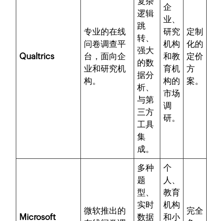
复杂
企
逻辑
业、
跳
专业的在线
研究
定制
转、
问卷调查平
机构
化的
强大
Qualtrics
台，面向企
和教
定价
的数
业和研究机
育机
方
据分
构。
构的
案。
析、
市场
与第
调
三方
研。
工具
集
成。
多种
个
题
人、
型、
教育
实时
机构
微软推出的
完全
Microsoft
数据
和小