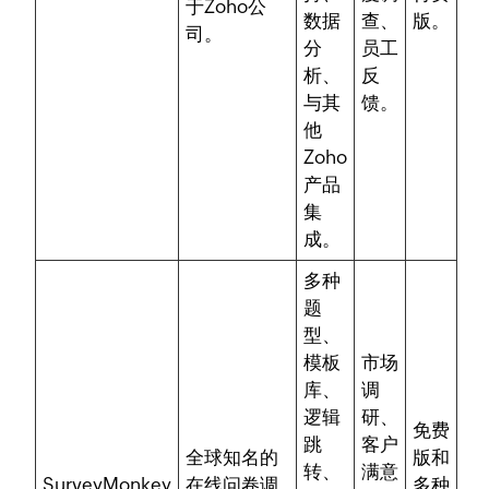
于Zoho公
数据
查、
版。
司。
分
员工
析、
反
与其
馈。
他
Zoho
产品
集
成。
多种
题
型、
模板
市场
库、
调
逻辑
研、
免费
跳
客户
全球知名的
版和
转、
满意
SurveyMonkey
在线问卷调
多种