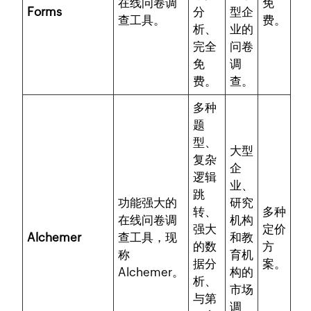
在线问卷调
免
Forms
分
型企
查工具。
费。
析、
业的
完全
问卷
免
调
费。
查。
多种
题
型、
大型
复杂
企
逻辑
业、
跳
功能强大的
研究
转、
多种
在线问卷调
机构
强大
定价
Alchemer
查工具，现
和教
的数
方
称
育机
据分
案。
Alchemer。
构的
析、
市场
与第
调