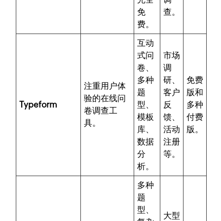
免
查。
费。
互动
式问
市场
卷、
调
多种
研、
免费
注重用户体
题
客户
版和
验的在线问
Typeform
型、
反
多种
卷调查工
模板
馈、
付费
具。
库、
活动
版。
数据
注册
分
等。
析。
多种
题
型、
大型