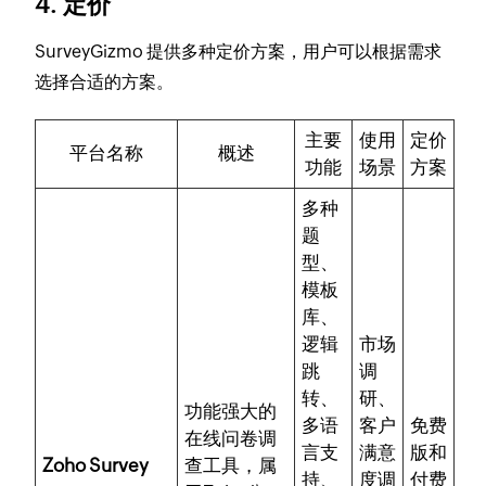
4. 定价
SurveyGizmo 提供多种定价方案，用户可以根据需求
选择合适的方案。
主要
使用
定价
平台名称
概述
功能
场景
方案
多种
题
型、
模板
库、
逻辑
市场
跳
调
转、
研、
功能强大的
多语
客户
免费
在线问卷调
言支
满意
版和
Zoho Survey
查工具，属
持、
度调
付费