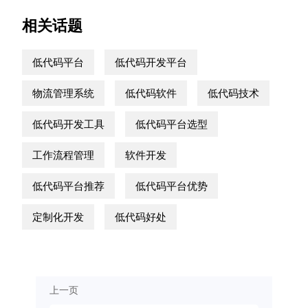
相关话题
低代码平台
低代码开发平台
物流管理系统
低代码软件
低代码技术
低代码开发工具
低代码平台选型
工作流程管理
软件开发
低代码平台推荐
低代码平台优势
定制化开发
低代码好处
上一页