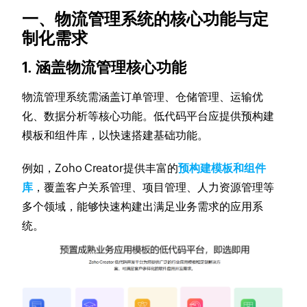
一、物流管理系统的核心功能与定
制化需求
1. 涵盖物流管理核心功能
物流管理系统需涵盖订单管理、仓储管理、运输优
化、数据分析等核心功能。低代码平台应提供预构建
模板和组件库，以快速搭建基础功能。
例如，Zoho Creator提供丰富的
预构建模板和组件
库
，覆盖客户关系管理、项目管理、人力资源管理等
多个领域，能够快速构建出满足业务需求的应用系
统。