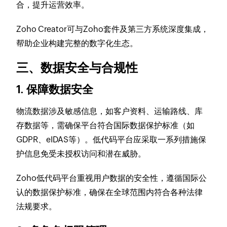
合，提升运营效率。
Zoho Creator可与Zoho套件及第三方系统深度集成，
帮助企业构建完整的数字化生态。
三、数据安全与合规性
1. 保障数据安全
物流数据涉及敏感信息，如客户资料、运输路线、库
存数据等，需确保平台符合国际数据保护标准（如
GDPR、eIDAS等）。低代码平台应采取一系列措施保
护信息免受未授权访问和潜在威胁。
Zoho低代码平台重视用户数据的安全性，遵循国际公
认的数据保护标准，确保在全球范围内符合各种法律
法规要求。