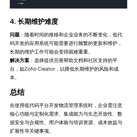
4. 长期维护难度
问题
：随着时间的推移和企业业务的不断变化，低代
码开发的应用系统可能需要进行频繁的更新和维护，
长期的维护工作可能会变得困难重重。
解决方案
：选择提供完善帮助文档和社区支持的平
台，如Zoho Creator，以降低长期维护的风险和成
本。
总结
在使用低代码平台开发物流管理系统时，企业需注意
核心功能与定制化需求、集成能力与生态开放性、数
据安全与合规性、用户体验与培训资源、成本效益与
扩展性等关键事项。