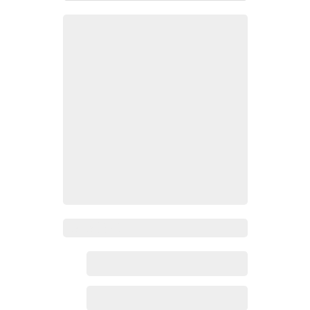
Zoho 热点