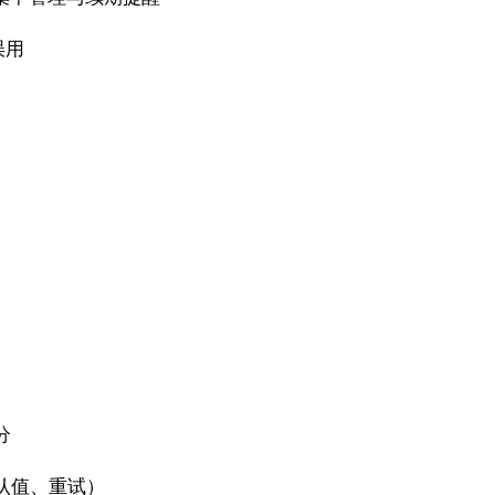
误用
更
分
认值、重试）