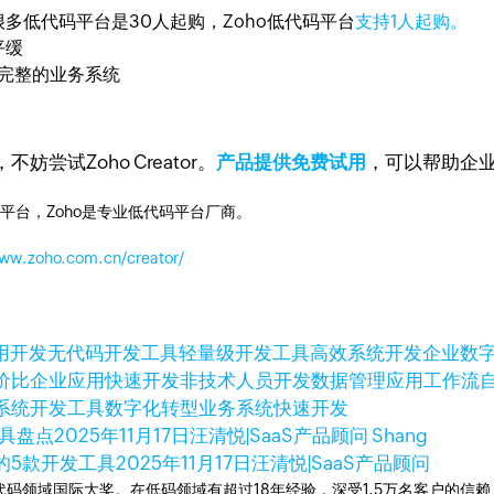
多低代码平台是30人起购，Zoho低代码平台
支持1人起购。
平缓
成完整的业务系统
试Zoho Creator。
产品提供免费试用
，可以帮助企
平台，Zoho是专业低代码平台厂商。
www.zoho.com.cn/creator/
用开发
无代码开发工具
轻量级开发工具
高效系统开发
企业数
价比
企业应用快速开发
非技术人员开发
数据管理应用
工作流
系统
开发工具
数字化转型
业务系统快速开发
具盘点
2025年11月17日
汪清悦|SaaS产品顾问 Shang
的5款开发工具
2025年11月17日
汪清悦|SaaS产品顾问
次荣获低代码领域国际大奖。在低码领域有超过18年经验，深受1.5万名客户的