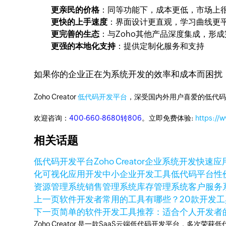
更亲民的价格
：同等功能下，成本更低，市场上很
更快的上手速度
：界面设计更直观，学习曲线更
更完善的生态
：与Zoho其他产品深度集成，形
更强的本地化支持
：提供定制化服务和支持
如果你的企业正在为系统开发的效率和成本而困扰，不妨尝
Zoho Creator
低代码开发平台
，深受国内外用户喜爱的低代码
欢迎咨询：
400-660-8680转806
。立即免费体验:
https://
相关话题
低代码开发平台
Zoho Creator
企业系统开发
快速应
化
可视化应用开发
中小企业开发工具
低代码平台性
资源管理系统
销售管理系统
库存管理系统
客户服务
上一页
软件开发者常用的工具有哪些？20款开发工
下一页
简单的软件开发工具推荐：适合个人开发者
Zoho Creator 是一款SaaS云端低代码开发平台，多