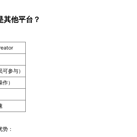
不是其他平台？
reator
员可参与）
操作）
速
特优势：