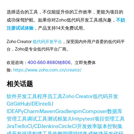
选择适合的工具，不仅能提升你的工作效率，更能为项目的
成功保驾护航。如果你对Zoho低代码开发工具感兴趣，
不妨
注册试试体验
，产品支持14天免费试用。
Zoho Creator
低代码开发平台
，深受国内外用户喜爱的低代码平
台，Zoho是专业低代码平台厂商。
欢迎咨询：
400-660-8680转806
。立即免费体
验:
https://www.zoho.com.cn/creator/
相关话题
软件开发工具
程序员工具
Zoho Creator
低代码开发
Git
GitHub
IDE
IntelliJ
IDEA
PyCharm
Maven
Gradle
npm
Composer
数据库
管理工具
调试工具
测试框架
JUnit
pytest
项目管理工具
Jira
Trello
CI/CD
Jenkins
CircleCI
开发效率
版本控制
集
成开发环境
构建工具
依赖管理
持续集成
敏捷开发
代码