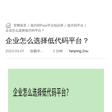
官网首页
/
低代码Paas平台知识库
/
低代码平台
/
企业怎么选择低代码平台？
企业怎么选择低代码平台？
2023-03-07
192 阅读量
2 分钟
Yanping Zou