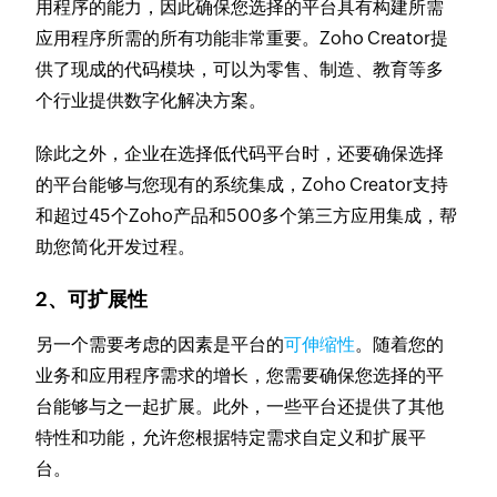
用程序的能力，因此确保您选择的平台具有构建所需
应用程序所需的所有功能非常重要。Zoho Creator提
供了现成的代码模块，可以为零售、制造、教育等多
个行业提供数字化解决方案。
除此之外，企业在选择低代码平台时，还要确保选择
的平台能够与您现有的系统集成，Zoho Creator支持
和超过45个Zoho产品和500多个第三方应用集成，帮
助您简化开发过程。
2、可扩展性
另一个需要考虑的因素是平台的
可伸缩性
。随着您的
业务和应用程序需求的增长，您需要确保您选择的平
台能够与之一起扩展。此外，一些平台还提供了其他
特性和功能，允许您根据特定需求自定义和扩展平
台。