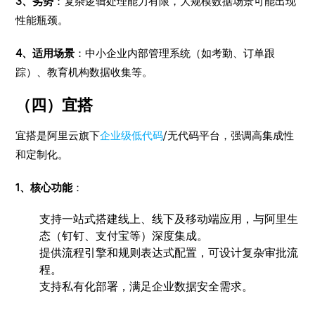
3、劣势
：复杂逻辑处理能力有限，大规模数据场景可能出现
性能瓶颈。
4、适用场景
：中小企业内部管理系统（如考勤、订单跟
踪）、教育机构数据收集等。
（四）宜搭
宜搭是阿里云旗下
企业级低代码
/无代码平台，强调高集成性
和定制化。
1、核心功能
：
支持一站式搭建线上、线下及移动端应用，与阿里生
态（钉钉、支付宝等）深度集成。
提供流程引擎和规则表达式配置，可设计复杂审批流
程。
支持私有化部署，满足企业数据安全需求。