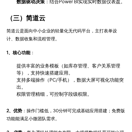
数据驱动决策
：结合Power BI实现实时数据仪表盘。
（三）简道云
简道云是面向中小企业的轻量化无代码平台，主打表单设
计、数据收集和流程管理。
1、核心功能
：
提供丰富的业务模板（如库存管理、客户关系管理
等），支持快速搭建应用。
支持多端操作（PC/手机），数据大屏可视化功能突
出。
权限管理精细，可控制字段级权限。
2、优势
：操作门槛低，30分钟可完成基础应用搭建；免费版
功能能满足小微团队需求。