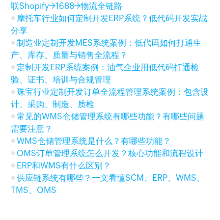
联Shopify→1688→物流全链路
摩托车行业如何定制开发ERP系统？低代码开发实战
分享
制造业定制开发MES系统案例：低代码如何打通生
产、库存、质量与销售全流程？
定制开发ERP系统案例：油气企业用低代码打通检
验、证书、培训与合规管理
珠宝行业定制开发订单全流程管理系统案例：包含设
计、采购、制造、质检
常见的WMS仓储管理系统有哪些功能？有哪些问题
需要注意？
WMS仓储管理系统是什么？有哪些功能？
OMS订单管理系统怎么开发？核心功能和流程设计
ERP和WMS有什么区别？
供应链系统有哪些？一文看懂SCM、ERP、WMS、
TMS、OMS