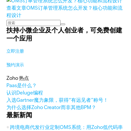
查看文章
OMS订单管理系统怎么开发？核心功能和流
程设计
扶持小微企业及个人创业者，
可免费创建
一个应用
立即注册
预约演示
Zoho 热点
Paas是什么？
认识Deluge编程
入选Gartner魔力象限，获得“有远见者”称号！
为什么选择Zoho Creator而非其他BPM？
最新新闻
跨境电商代发行业定制OMS系统：用Zoho低代码串