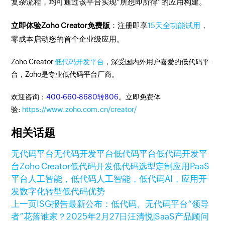
复杂流程，均可通过该平台实现“所想即所得”的应用构建。
立即体验Zoho Creator免费版
：注册即享
15天全功能试用
，
零成本启动您的首个企业级应用。
Zoho Creator
低代码开发平台
，深受国内外用户喜爱的低代码平
台，Zoho是专业低代码平台厂商。
欢迎咨询：
400-660-8680转806
。立即免费体
验:
https://www.zoho.com.cn/creator/
相关话题
无代码平台
无代码开发平台
低代码平台
低代码开发平
台
Zoho Creator
低代码开发
低代码选型
定制应用
PaaS
平台
人工智能，低代码人工智能，低代码AI，
应用开
发
数字化转型
低代码优势
上一页
ISG报告最新公布：低代码、无代码平台“领导
者”花落谁家？
2025年2月27日
汪清悦|SaaS产品顾问