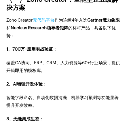
决方案
Zoho Creator
无代码平台
作为连续4年入选
Gartner魔力象限
和
Nucleus Research领导者矩阵
的标杆产品，具备以下优
势：
1、700万+应用实战验证
：
覆盖OA协同、ERP、CRM、人力资源等60+行业场景，提供
开箱即用的模板库。
2、AI增强开发体验
：
智能字段命名、自动化数据清洗、机器学习预测等功能显著
提升开发效率。
3、无缝集成生态
：