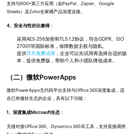
支持与600+第三方应用（如PayPal、Zapier、Google
Sheets）及Zoho全家桶产品深度连接。
4、安全与性价比兼得
：
采用AES-256加密和TLS 1.2协议，符合GDPR、ISO
27001等国际标准，保障数据主权与隐私。
提供
15天免费试用
，企业可以先试用再选择合适的版
本，提供免费版，帮助个人和小团队降低成本。
（二）微软PowerApps
微软PowerApps无代码平台支持与Office 365深度集成，适
合已有微软生态的企业，具有以下功能：
1、深度集成Microsoft生态
：
无缝对接Office 365、Dynamics 365等工具，支持直接调用