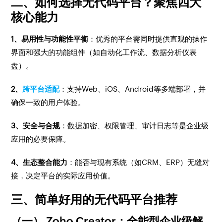
二、如何选择无代码平台？聚焦四大
核心能力
1、易用性与功能性平衡
：优秀的平台需同时提供直观的操作
界面和强大的功能组件（如自动化工作流、数据分析仪表
盘）。
2、
跨平台适配
：支持Web、iOS、Android等多端部署，并
确保一致的用户体验。
3、安全与合规
：数据加密、权限管理、审计日志等是企业级
应用的必要保障。
4、生态整合能力
：能否与现有系统（如CRM、ERP）无缝对
接，决定平台的实际应用价值。
三、简单好用的无代码平台推荐
（一） Zoho Creator：全能型企业级解