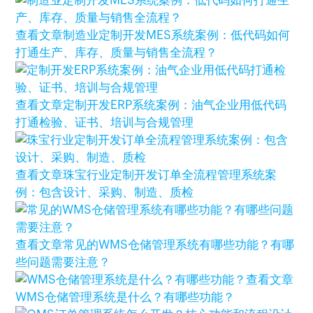
查看文章
制造业定制开发MES系统案例：低代码如何
打通生产、库存、质量与销售全流程？
查看文章
定制开发ERP系统案例：油气企业用低代码
打通检验、证书、培训与合规管理
查看文章
珠宝行业定制开发订单全流程管理系统案
例：包含设计、采购、制造、质检
查看文章
常见的WMS仓储管理系统有哪些功能？有哪
些问题需要注意？
查看文章
WMS仓储管理系统是什么？有哪些功能？