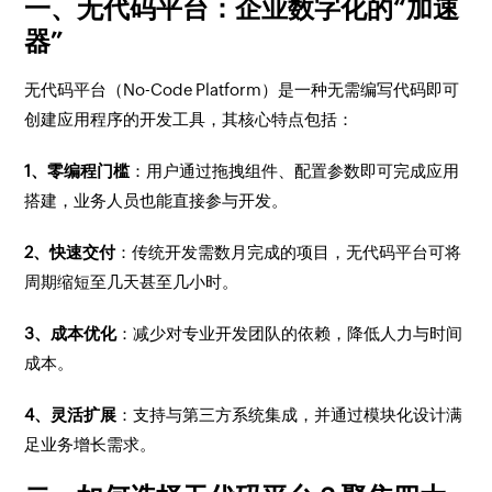
一、无代码平台：企业数字化的“加速
器”
无代码平台（No-Code Platform）是一种无需编写代码即可
创建应用程序的开发工具，其核心特点包括：
1、零编程门槛
：用户通过拖拽组件、配置参数即可完成应用
搭建，业务人员也能直接参与开发。
2、快速交付
：传统开发需数月完成的项目，无代码平台可将
周期缩短至几天甚至几小时。
3、成本优化
：减少对专业开发团队的依赖，降低人力与时间
成本。
4、灵活扩展
：支持与第三方系统集成，并通过模块化设计满
足业务增长需求。