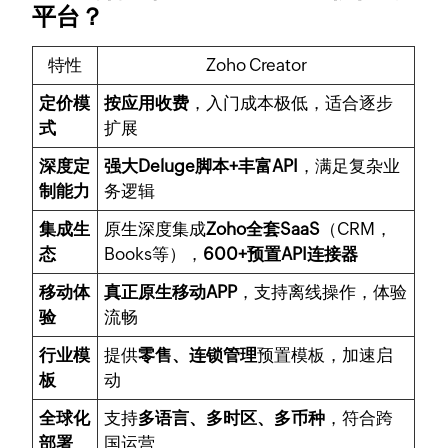
平台？
特性
Zoho Creator
定价模
按应用收费
，入门成本极低，适合逐步
式
扩展
深度定
强大Deluge脚本+丰富API
，满足复杂业
制能力
务逻辑
集成生
原生深度集成
Zoho全套SaaS
（CRM，
态
Books等），
600+预置API连接器
移动体
真正原生移动APP
，支持离线操作，体验
验
流畅
行业模
提供
零售、连锁管理
预置模板，加速启
板
动
全球化
支持
多语言、多时区、多币种
，符合跨
部署
国运营