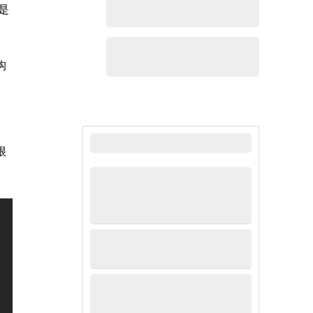
是
构
最新新闻
很