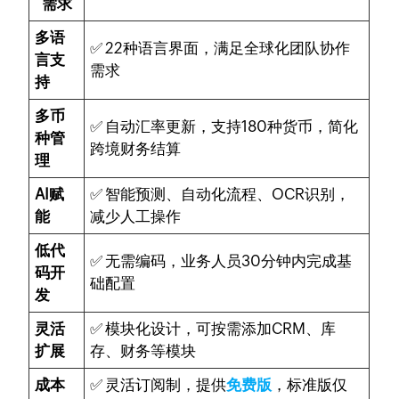
需求
多语
✅ 22种语言界面，满足全球化团队协作
言支
需求
持
多币
✅ 自动汇率更新，支持180种货币，简化
种管
跨境财务结算
理
AI赋
✅ 智能预测、自动化流程、OCR识别，
能
减少人工操作
低代
✅ 无需编码，业务人员30分钟内完成基
码开
础配置
发
灵活
✅ 模块化设计，可按需添加CRM、库
扩展
存、财务等模块
成本
✅ 灵活订阅制，提供
免费版
，标准版仅