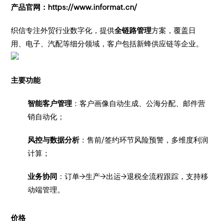
产品官网：https://www.informat.cn/
织信专注外贸行业数字化，提供
全链路管理
方案，覆盖日
用、电子、汽配等细分领域，客户包括新蜂供应链等企业。
主要功能
智能客户管理
：客户画像自动生成、公海分配、邮件营
销自动化；
风控与数据分析
：售前/签约环节风险预警，多维度利润
计算；
业务协同
：订单→生产→出运→退税全流程跟踪，支持移
动端管理。
价格