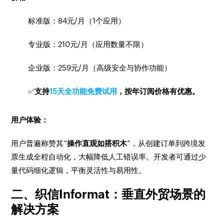
标准版：84元/月（1个应用）
专业版：210元/月（应用数量不限）
企业版：259元/月（高级安全与协作功能）
✅
支持
15天全功能免费试用
，按年订阅价格有优惠。
用户体验：
用户普遍称赞其“
操作直观如搭积木
”，从创建订单到跨境发
票生成全程自动化，大幅降低人工错误率。开发者可通过少
量代码细化逻辑，平衡灵活性与易用性。
二、织信Informat：垂直外贸场景的
解决方案