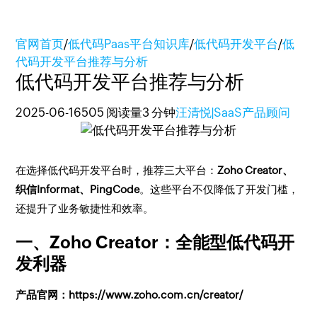
官网首页
/
低代码Paas平台知识库
/
低代码开发平台
/
低
代码开发平台推荐与分析
低代码开发平台推荐与分析
2025-06-16
505 阅读量
3 分钟
汪清悦|SaaS产品顾问
在选择低代码开发平台时，推荐三大平台：
Zoho Creator、
织信Informat、PingCode
。这些平台不仅降低了开发门槛，
还提升了业务敏捷性和效率。
一、Zoho Creator：全能型低代码开
发利器
产品官网：https://www.zoho.com.cn/creator/