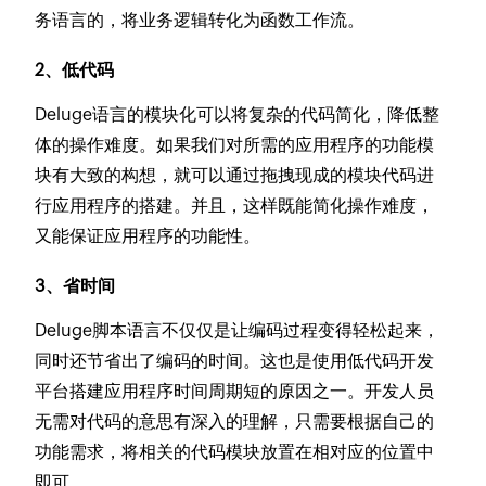
务语言的，将业务逻辑转化为函数工作流。
2、低代码
Deluge语言的模块化可以将复杂的代码简化，降低整
体的操作难度。如果我们对所需的应用程序的功能模
块有大致的构想，就可以通过拖拽现成的模块代码进
行应用程序的搭建。并且，这样既能简化操作难度，
又能保证应用程序的功能性。
3、省时间
Deluge脚本语言不仅仅是让编码过程变得轻松起来，
同时还节省出了编码的时间。这也是使用低代码开发
平台搭建应用程序时间周期短的原因之一。开发人员
无需对代码的意思有深入的理解，只需要根据自己的
功能需求，将相关的代码模块放置在相对应的位置中
即可。