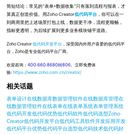
简短结论：常见的“表单+数据收集”只有落到流程与报表，才
算真正创造价值。用Zoho Creator
低代码平台
，你可以在一
到两周里把上述场景打包上线，数据更干净，流程更顺畅，
指标更透明，为后续扩展到更多业务模块铺平道路。
Zoho Creator
低代码开发平台
，深受国内外用户喜爱的低代码平
台，Zoho是专业低代码平台厂商。
欢迎咨询：
400-660-8680转806
。立即免费体
验:
https://www.zoho.com.cn/creator/
相关话题
表单设计
在线数据库
数据管理软件
在线数据库管理
在
线数据管理软件
在线表单
在线表单系统
表单管理系统
低代码开发
低代码优势
低代码软件
低代码选型
Zoho
Creator
低代码开发平台
低代码工具
软件开发
应用开发
低代码平台优势
低代码平台选型
低代码技术
低代码好