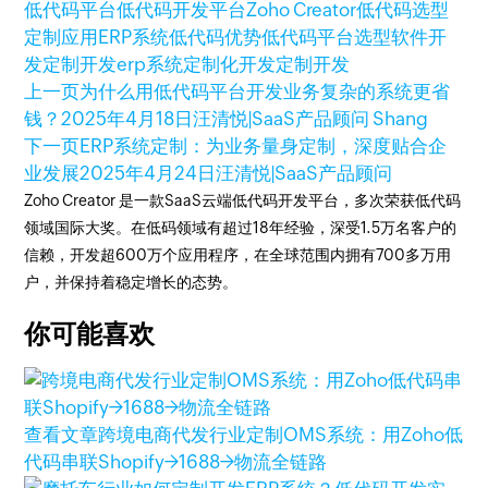
低代码平台
低代码开发平台
Zoho Creator
低代码选型
定制应用
ERP系统
低代码优势
低代码平台选型
软件开
发
定制开发erp系统
定制化开发
定制开发
上一页
为什么用低代码平台开发业务复杂的系统更省
钱？
2025年4月18日
汪清悦|SaaS产品顾问 Shang
下一页
ERP系统定制：为业务量身定制，深度贴合企
业发展
2025年4月24日
汪清悦|SaaS产品顾问
Zoho Creator 是一款SaaS云端低代码开发平台，多次荣获低代码
领域国际大奖。在低码领域有超过18年经验，深受1.5万名客户的
信赖，开发超600万个应用程序，在全球范围内拥有700多万用
户，并保持着稳定增长的态势。
你可能喜欢
查看文章
跨境电商代发行业定制OMS系统：用Zoho低
代码串联Shopify→1688→物流全链路