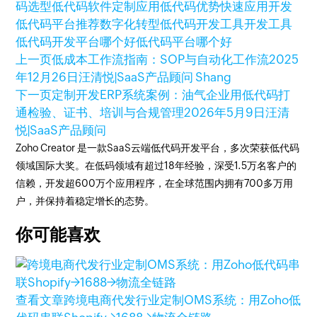
码选型
低代码软件
定制应用
低代码优势
快速应用开发
低代码平台推荐
数字化转型
低代码开发工具
开发工具
低代码开发平台哪个好
低代码平台哪个好
上一页
低成本工作流指南：SOP与自动化工作流
2025
年12月26日
汪清悦|SaaS产品顾问 Shang
下一页
定制开发ERP系统案例：油气企业用低代码打
通检验、证书、培训与合规管理
2026年5月9日
汪清
悦|SaaS产品顾问
Zoho Creator 是一款SaaS云端低代码开发平台，多次荣获低代码
领域国际大奖。在低码领域有超过18年经验，深受1.5万名客户的
信赖，开发超600万个应用程序，在全球范围内拥有700多万用
户，并保持着稳定增长的态势。
你可能喜欢
查看文章
跨境电商代发行业定制OMS系统：用Zoho低