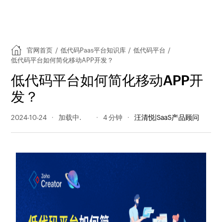
官网首页
/
低代码Paas平台知识库
/
低代码平台
/
低代码平台如何简化移动APP开发？
低代码平台如何简化移动APP开
发？
2024-10-24
174 阅读量
4 分钟
汪清悦|SaaS产品顾问