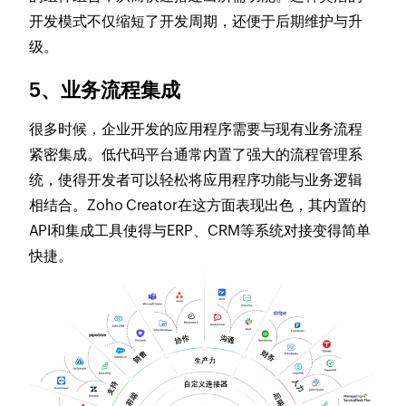
开发模式不仅缩短了开发周期，还便于后期维护与升
级。
5、业务流程集成
很多时候，企业开发的应用程序需要与现有业务流程
紧密集成。低代码平台通常内置了强大的流程管理系
统，使得开发者可以轻松将应用程序功能与业务逻辑
相结合。Zoho Creator在这方面表现出色，其内置的
API和集成工具使得与ERP、CRM等系统对接变得简单
快捷。