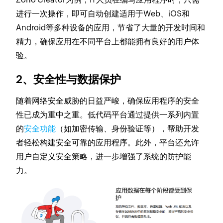
进行一次操作，即可自动创建适用于Web、iOS和
Android等多种设备的应用，节省了大量的开发时间和
精力，确保应用在不同平台上都能拥有良好的用户体
验。
2、安全性与数据保护
随着网络安全威胁的日益严峻，确保应用程序的安全
性已成为重中之重。低代码平台通过提供一系列内置
的
安全功能
（如加密传输、身份验证等），帮助开发
者轻松构建安全可靠的应用程序。此外，平台还允许
用户自定义安全策略，进一步增强了系统的防护能
力。