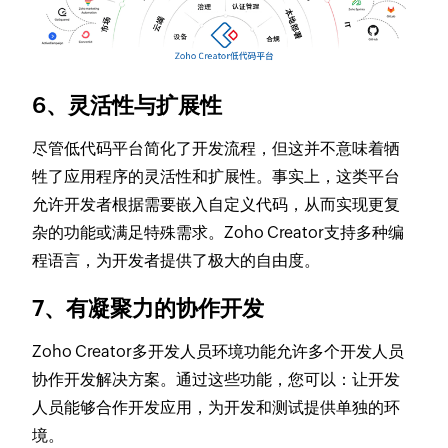
6、灵活性与扩展性
尽管低代码平台简化了开发流程，但这并不意味着牺
牲了应用程序的灵活性和扩展性。事实上，这类平台
允许开发者根据需要嵌入自定义代码，从而实现更复
杂的功能或满足特殊需求。Zoho Creator支持多种编
程语言，为开发者提供了极大的自由度。
7、有凝聚力的协作开发
Zoho Creator多开发人员环境功能允许多个开发人员
协作开发解决方案。通过这些功能，您可以：让开发
人员能够合作开发应用，为开发和测试提供单独的环
境。