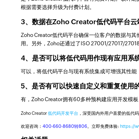
根据需要选择升级为付费计划。
3、数据在Zoho Creator低代码平
Zoho Creator低代码平台确保一位客户的
用。另外，Zoho还通过了ISO 27001/27017/27
4、是否可以将低代码用作现有应用系
可以，将低代码平台与现有系统集成可增强其性能
5、是否有可以快速自定义和重复使用
有，Zoho Creator拥有60多种预构建应用
Zoho Creator
低代码开发平台
，深受国内外用户喜爱的低代码
欢迎咨询：
400-660-8680转806
。立即免费体验:
https://