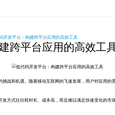
码开发平台：构建跨平台应用的高效工具
建跨平台应用的高效工
问
的挑战和机遇。随着移动互联网的飞速发展，用户对应用的
开发方式往往耗时长、成本高，而且难以满足快速变化的市