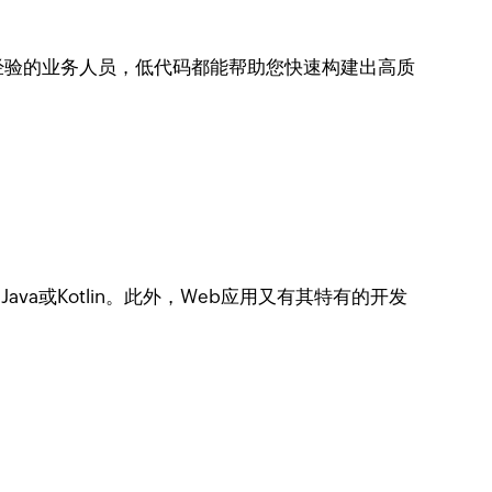
经验的业务人员，低代码都能帮助您快速构建出高质
va或Kotlin。此外，Web应用又有其特有的开发