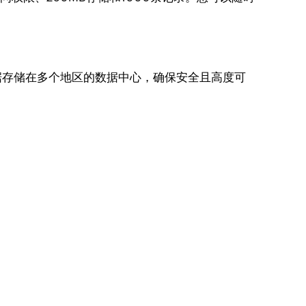
户数据存储在多个地区的数据中心，确保安全且高度可