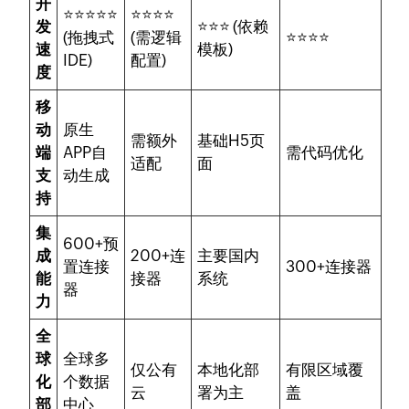
开
⭐⭐⭐⭐⭐
⭐⭐⭐⭐
发
⭐⭐⭐ (依赖
(拖拽式
(需逻辑
⭐⭐⭐⭐
速
模板)
IDE)
配置)
度
移
动
原生
需额外
基础H5页
端
APP自
需代码优化
适配
面
支
动生成
持
集
600+预
成
200+连
主要国内
置连接
300+连接器
能
接器
系统
器
力
全
球
全球多
仅公有
本地化部
有限区域覆
化
个数据
云
署为主
盖
部
中心