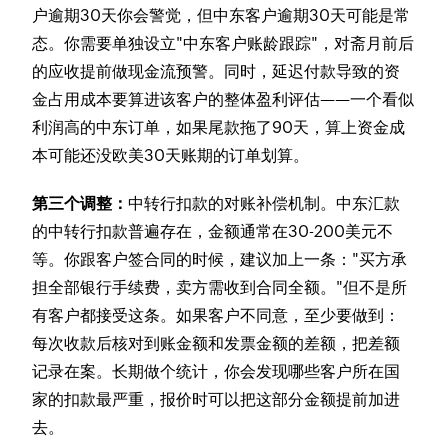
户逾期30天你会警觉，但中东客户逾期30天可能是常
态。你需要单独设立"中东客户账龄跟踪"，对斋月前后
的应收提前做现金流预警。同时，延迟付款导致的资
金占用成本要算进该客户的整体盈利评估——一个看似
利润高的中东订单，如果尾款拖了90天，算上资金成
本可能还没欧美30天账期的订单划算。
第三个调整：
中转行扣款的对账补偿机制。中东汇款
的中转行扣款普遍存在，金额通常在30-200美元不
等。你跟客户签合同的时候，建议加上一条："买方承
担全部银行手续费，卖方需收到合同全额。"但不是所
有客户都接受这条。如果客户不同意，至少要做到：
每次收款后核对到账金额和发票金额的差额，把差额
记录在案。长期做个统计，你会发现哪些客户所在国
家的扣款最严重，报价时可以把这部分金额提前加进
去。