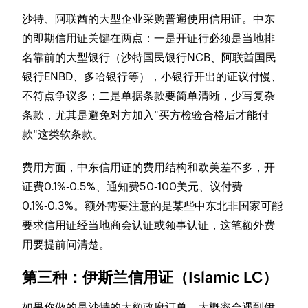
沙特、阿联酋的大型企业采购普遍使用信用证。中东
的即期信用证关键在两点：一是开证行必须是当地排
名靠前的大型银行（沙特国民银行NCB、阿联酋国民
银行ENBD、多哈银行等），小银行开出的证议付慢、
不符点争议多；二是单据条款要简单清晰，少写复杂
条款，尤其是避免对方加入"买方检验合格后才能付
款"这类软条款。
费用方面，中东信用证的费用结构和欧美差不多，开
证费0.1%-0.5%、通知费50-100美元、议付费
0.1%-0.3%。额外需要注意的是某些中东北非国家可能
要求信用证经当地商会认证或领事认证，这笔额外费
用要提前问清楚。
第三种：伊斯兰信用证（Islamic LC）
如果你做的是沙特的大额政府订单，大概率会遇到伊