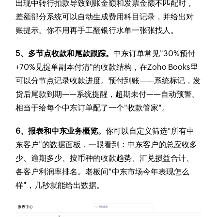
出现中转行扣款导致到账金额和发票金额不匹配时，
差额部分系统可以自动生成费用科目记录，并给出对
账提示。你不用再手工翻银行水单一张张找人。
5、多节点收款和尾款跟踪。
中东订单常见"30%预付
+70%见提单副本付清"的收款结构，在Zoho Books里
可以分节点记录收款进度。预付到账——系统标记，发
货后尾款到期——系统提醒，超期未付——自动预警。
相当于给每个中东订单配了一个"收款管家"。
6、报表和中东业务概览。
你可以自定义筛选"所有中
东客户"的数据面板，一眼看到：中东客户的总应收多
少、逾期多少、按币种的收款趋势、汇兑损益合计、
各客户利润率排名。老板问"中东市场今年表现怎么
样"，几秒就能给出数据。