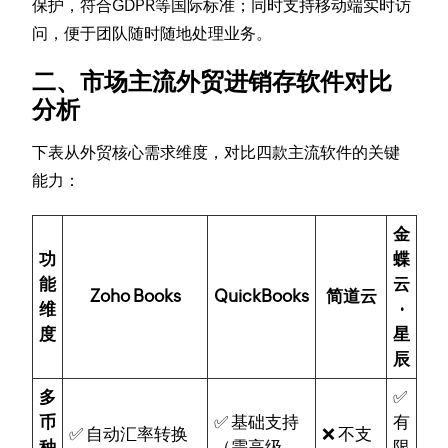
保护，符合GDPR等国际标准；同时支持移动端实时访
问，便于团队随时随地处理业务。
二、市场主流外贸进销存软件对比
分析
下表从外贸核心需求维度，对比四款主流软件的关键
能力：
金
功
蝶
能
云
Zoho Books
QuickBooks
简道云
维
·
度
星
辰
多
✅
币
✅ 基础支持
有
✅ 自动汇率转换
❌ 不支
种
（需高级
限