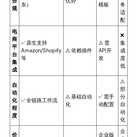
合
优势
东）
模板
务
规
适
配
电
❌
商
✅ 原生支持
⚠️ 需
集
平
Amazon/Shopify
⚠️ 依赖插件
API开
成
台
等
发
度
集
低
成
⚠️
自
部
动
⚠️ 基础自动
✅ 需手
分
化
✅ 全链路工作流
化
动配置
自
程
动
度
化
企
价
企业版