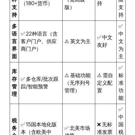
（180+货币）
持
支
版）
支
持
持
多
✅
语
✅ 22种语言（含
中
✅ 中文
言
客户门户、供应
⚠️ 英文为主
文
友好
界
商门户）
为
面
主
✅
库
⚠️ 基础功能
⚠️ 需自
标
存
✅ 多仓库/批次跟
（无序列号
定义配
准
管
踪/智能预警
管理）
置
功
理
能
✅
中
税
✅ 15国本地化版
❌ 无标
国
务
✅ 北美市场
本（含欧美中
准发票
税